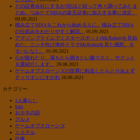
どの証券会社にするか5社ほど絞って色々調べてみたま
とめ。つみたてNISAの楽天証券に加入する事に決定。
09.09.2021
積み立てNISAをこれから始める人に。積み立てNISA
の仕組みをわかりやすく解説。
05.09.2021
アマゾンプライムでミスターロボット(Mr.Robot)を見始
めた。ニッチ向け海外ドラマMr.Robotを見た感想。ネ
タバレなし。
01.09.2021
心が疲れたり、落ちたら聴きたい曲リスト。サクッと
６選紹介します。
29.08.2021
ゲームオブスローンズの世界に転生したらとりあえず
ティリオンにすがれ
26.08.2021
カテゴリー
1人暮らし
Info
おカネの話
グルメ
ゲームオブスローンズ
ミスチル
仕事