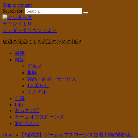
Skip to content
Search for:
アンダーグラウンドより
底辺の底辺による底辺のための雑記
書籍
雑記
グルメ
趣味
製品・商品・サービス
1人暮らし
ミスチル
仕事
Info
おカネの話
ゲームオブスローンズ
問い合わせ
Home
»
【相関図】ゲームオブスローンズ登場人物の関係性