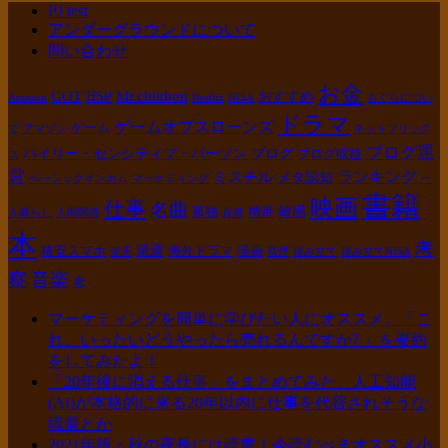
PJ test
アンダーグラウンドについて
問い合わせ
お金
GOT
Mr.children
HSP
おすすめ
Amazon
Netflix
NISA
もぐらについ
ドラマ
ゲームオブスローンズ
ゲーム
て
アマゾン
ネットフリック
ブログ運
ハイリー・センシティブ・パーソン
ブログ
ブログ収益
ス
営
ランキング
ミスチル
メタ認知
ベーシックインカム
マーケティング
一
書籍
映画
仕事
名曲
敏感
孤独
携帯
人暮らし
人間関係
投資
本
考
派遣
格安スマホ
海外ドラマ
漫画
楽天
禁煙
積み立て
積み立てNISA
察
音楽
食
マーケティングを簡単に学びたい人にオススメ。「こ
れ、いったいどうやったら売れるんですか? 」を要約
をしてみたよ！
「20年後に消える仕事」をまとめてみた。人工知能
(AI)が本格的に来る20年以内に仕事を代替されそうな
職業とか
2021年版・秋の夜長には読書！今読むべきオススメ小