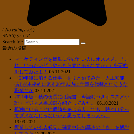
( No ratings yet )
SNSでシェア
Search for:
最近の投稿
マーケティングを簡単に学びたい人にオススメ。「こ
れ、いったいどうやったら売れるんですか? 」を要約
をしてみたよ！
05.11.2021
「20年後に消える仕事」をまとめてみた。人工知能
(AI)が本格的に来る20年以内に仕事を代替されそうな
職業とか
03.11.2021
2021年版・秋の夜長には読書！今読むべきオススメ小
説・ビジネス書10選を紹介してみた。
06.10.2021
孤独にいることに価値を感じる人。でも、時々自分っ
てダメなんじゃないかと思ってしまう人へ。
19.09.2021
復業している人必見。確定申告の基本の「き」を解説
してみた
15.09.2021