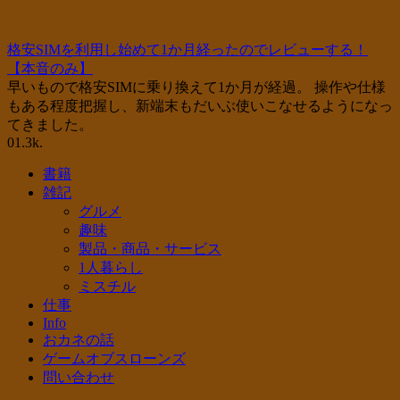
格安SIMを利用し始めて1か月経ったのでレビューする！
【本音のみ】
早いもので格安SIMに乗り換えて1か月が経過。 操作や仕様
もある程度把握し、新端末もだいぶ使いこなせるようになっ
てきました。
0
1.3k.
書籍
雑記
グルメ
趣味
製品・商品・サービス
1人暮らし
ミスチル
仕事
Info
おカネの話
ゲームオブスローンズ
問い合わせ