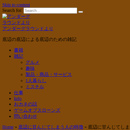
Skip to content
Search for:
アンダーグラウンドより
底辺の底辺による底辺のための雑記
書籍
雑記
グルメ
趣味
製品・商品・サービス
1人暮らし
ミスチル
仕事
Info
おカネの話
ゲームオブスローンズ
問い合わせ
Home
»
底辺に甘んじてしまう人の特徴
»
底辺に甘んじてしま