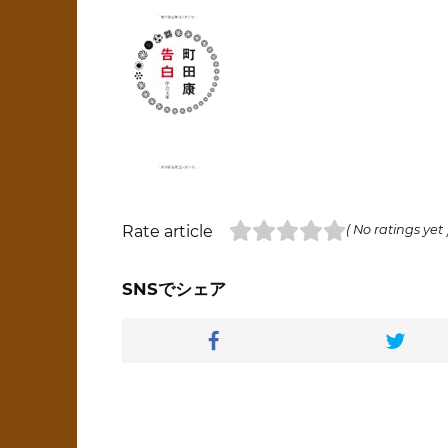
Rate article
( No ratings yet 
SNSでシェア