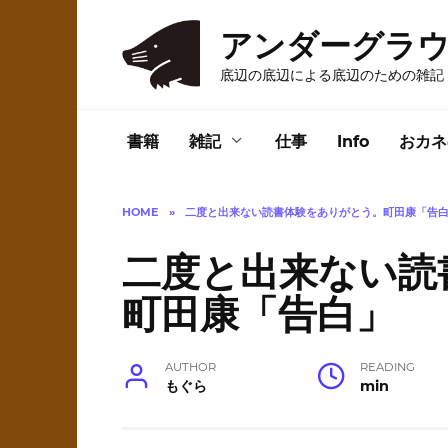
Skip
to
アンダーグラ
content
底辺の底辺による底辺のための雑記
書籍
雑記
仕事
Info
おカネ
HOME
»
二度と出来ない読書体験をありがとう。町田康「告
二度と出来ない読
町田康「告白」
AUTHOR
READING
もぐら
min