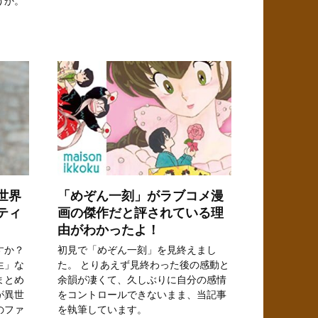
うか。
世界
「めぞん一刻」がラブコメ漫
ティ
画の傑作だと評されている理
由がわかったよ！
すか？
初見で「めぞん一刻」を見終えまし
生」な
た。 とりあえず見終わった後の感動と
まとめ
余韻が凄くて、久しぶりに自分の感情
が異世
をコントロールできないまま、当記事
のファ
を執筆しています。