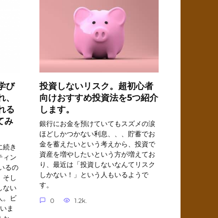
学び
投資しないリスク。超初心者
れ、
向けおすすめ投資法を5つ紹介
れる
します。
てみ
銀行にお金を預けていてもスズメの涙
ほどしかつかない利息、、、貯蓄でお
金を蓄えたいという考えから、投資で
に続き
資産を増やしたいという方が増えてお
ティン
り、最近は「投資しないなんてリスク
いるの
しかない！」という人もいるようで
。そし
す。
しない
人。ビ
0
1.2k.
がいま