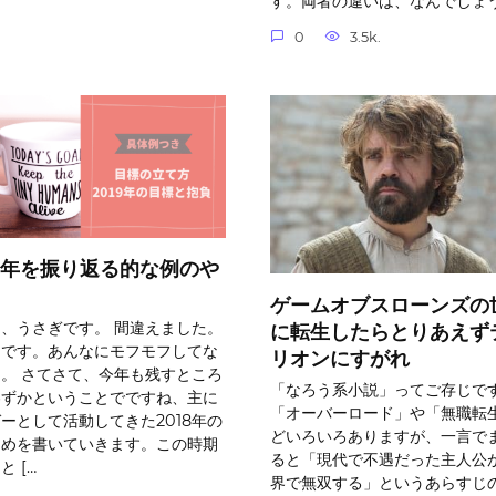
す。両者の違いは、なんでしょ
0
3.5k.
18年を振り返る的な例のや
ゲームオブスローンズの
、うさぎです。 間違えました。
に転生したらとりあえず
らです。あんなにモフモフしてな
リオンにすがれ
。 さてさて、今年も残すところ
「なろう系小説」ってご存じで
わずかということでですね、主に
「オーバーロード」や「無職転
ーとして活動してきた2018年の
どいろいろありますが、一言で
とめを書いていきます。この時期
ると「現代で不遇だった主人公
と […
界で無双する」というあらすじ