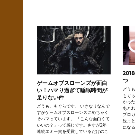
20
つ
ゲームオブスローンズが面白
どうも
い！ハマり過ぎて睡眠時間が
もぐ
足りない件
かった
どうも、もぐらです。 いきなりなんで
あと
すがゲームオブスローンズにめちゃく
ブロガ
そハマっています。 「こんな面白くて
総ま
いいの？」って感じです。さすが2年
になる
連続エミー賞を受賞しているだけのこ