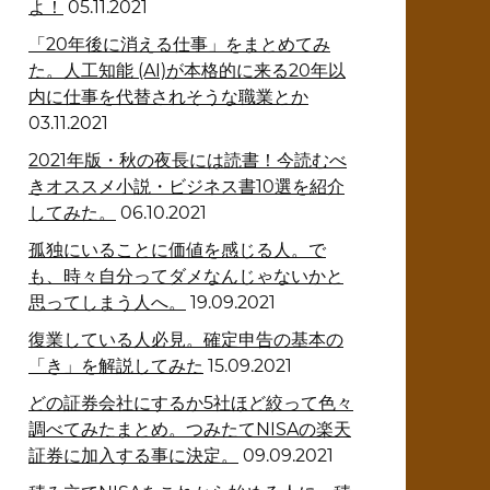
よ！
05.11.2021
「20年後に消える仕事」をまとめてみ
た。人工知能 (AI)が本格的に来る20年以
内に仕事を代替されそうな職業とか
03.11.2021
2021年版・秋の夜長には読書！今読むべ
きオススメ小説・ビジネス書10選を紹介
してみた。
06.10.2021
孤独にいることに価値を感じる人。で
も、時々自分ってダメなんじゃないかと
思ってしまう人へ。
19.09.2021
復業している人必見。確定申告の基本の
「き」を解説してみた
15.09.2021
どの証券会社にするか5社ほど絞って色々
調べてみたまとめ。つみたてNISAの楽天
証券に加入する事に決定。
09.09.2021