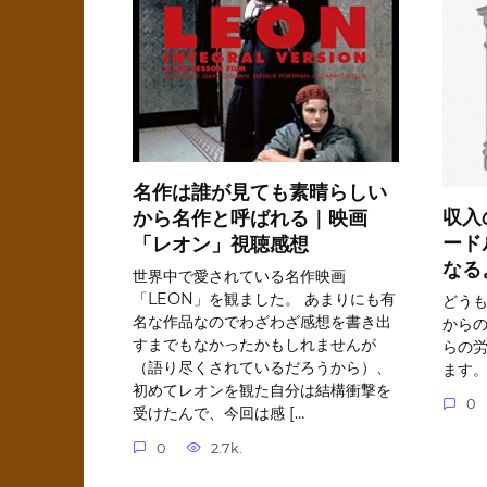
名作は誰が見ても素晴らしい
収入
から名作と呼ばれる｜映画
ード
「レオン」視聴感想
なる
世界中で愛されている名作映画
「LEON」を観ました。 あまりにも有
どうも
名な作品なのでわざわざ感想を書き出
から
すまでもなかったかもしれませんが
らの
（語り尽くされているだろうから）、
ます
初めてレオンを観た自分は結構衝撃を
0
受けたんで、今回は感 […
0
2.7k.