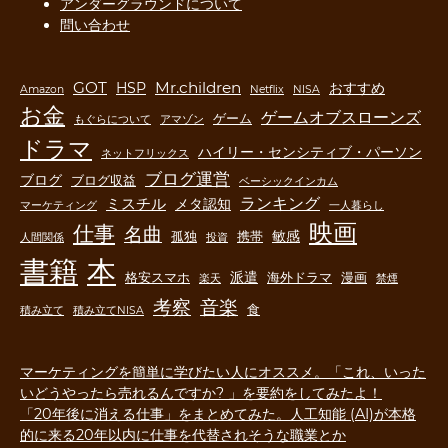
アンダーグラウンドについて
問い合わせ
GOT
Mr.children
HSP
おすすめ
Amazon
Netflix
NISA
お金
ゲームオブスローンズ
ゲーム
もぐらについて
アマゾン
ドラマ
ハイリー・センシティブ・パーソン
ネットフリックス
ブログ運営
ブログ
ブログ収益
ベーシックインカム
ランキング
ミスチル
メタ認知
マーケティング
一人暮らし
映画
仕事
名曲
敏感
孤独
携帯
人間関係
投資
書籍
本
派遣
格安スマホ
海外ドラマ
漫画
楽天
禁煙
音楽
考察
食
積み立て
積み立てNISA
マーケティングを簡単に学びたい人にオススメ。「これ、いった
いどうやったら売れるんですか? 」を要約をしてみたよ！
「20年後に消える仕事」をまとめてみた。人工知能 (AI)が本格
的に来る20年以内に仕事を代替されそうな職業とか