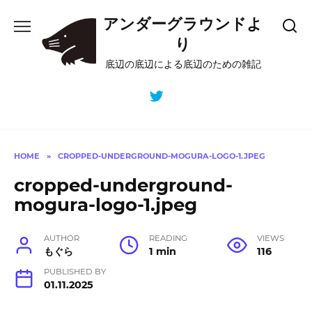
Skip
アンダーグラウンドよ
to
content
り
底辺の底辺による底辺のための雑記
HOME
»
CROPPED-UNDERGROUND-MOGURA-LOGO-1.JPEG
cropped-underground-
mogura-logo-1.jpeg
AUTHOR
READING
VIEWS
もぐら
1 min
116
PUBLISHED BY
01.11.2025