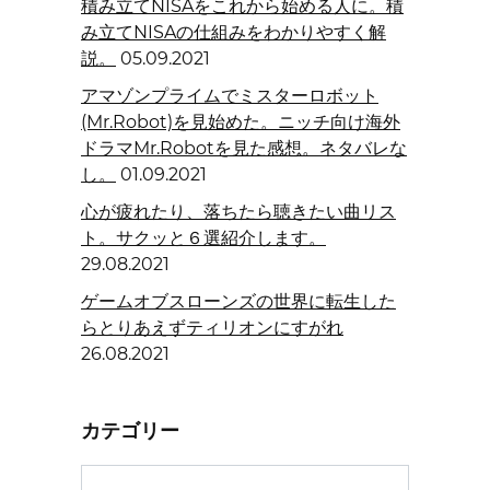
積み立てNISAをこれから始める人に。積
み立てNISAの仕組みをわかりやすく解
説。
05.09.2021
アマゾンプライムでミスターロボット
(Mr.Robot)を見始めた。ニッチ向け海外
ドラマMr.Robotを見た感想。ネタバレな
し。
01.09.2021
心が疲れたり、落ちたら聴きたい曲リス
ト。サクッと６選紹介します。
29.08.2021
ゲームオブスローンズの世界に転生した
らとりあえずティリオンにすがれ
26.08.2021
カテゴリー