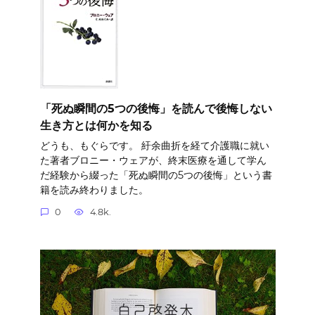
「死ぬ瞬間の5つの後悔」を読んで後悔しない
生き方とは何かを知る
どうも、もぐらです。 紆余曲折を経て介護職に就い
た著者ブロニー・ウェアが、終末医療を通して学ん
だ経験から綴った「死ぬ瞬間の5つの後悔」という書
籍を読み終わりました。
0
4.8k.