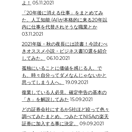
よ！
05.11.2021
「20年後に消える仕事」をまとめてみ
た。人工知能 (AI)が本格的に来る20年以
内に仕事を代替されそうな職業とか
03.11.2021
2021年版・秋の夜長には読書！今読むべ
きオススメ小説・ビジネス書10選を紹介
してみた。
06.10.2021
孤独にいることに価値を感じる人。で
も、時々自分ってダメなんじゃないかと
思ってしまう人へ。
19.09.2021
復業している人必見。確定申告の基本の
「き」を解説してみた
15.09.2021
どの証券会社にするか5社ほど絞って色々
調べてみたまとめ。つみたてNISAの楽天
証券に加入する事に決定。
09.09.2021