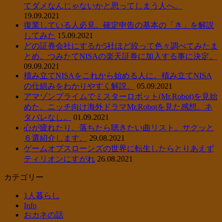
てダメなんじゃないかと思ってしまう人へ。
19.09.2021
復業している人必見。確定申告の基本の「き」を解説
してみた
15.09.2021
どの証券会社にするか5社ほど絞って色々調べてみたま
とめ。つみたてNISAの楽天証券に加入する事に決定。
09.09.2021
積み立てNISAをこれから始める人に。積み立てNISA
の仕組みをわかりやすく解説。
05.09.2021
アマゾンプライムでミスターロボット(Mr.Robot)を見始
めた。ニッチ向け海外ドラマMr.Robotを見た感想。ネ
タバレなし。
01.09.2021
心が疲れたり、落ちたら聴きたい曲リスト。サクッと
６選紹介します。
29.08.2021
ゲームオブスローンズの世界に転生したらとりあえず
ティリオンにすがれ
26.08.2021
カテゴリー
1人暮らし
Info
おカネの話