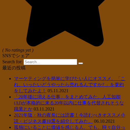
( No ratings yet )
SNSでシェア
Search for:
最近の投稿
マーケティングを簡単に学びたい人にオススメ。「こ
れ、いったいどうやったら売れるんですか? 」を要約
をしてみたよ！
05.11.2021
「20年後に消える仕事」をまとめてみた。人工知能
(AI)が本格的に来る20年以内に仕事を代替されそうな
職業とか
03.11.2021
2021年版・秋の夜長には読書！今読むべきオススメ小
説・ビジネス書10選を紹介してみた。
06.10.2021
孤独にいることに価値を感じる人。でも、時々自分っ