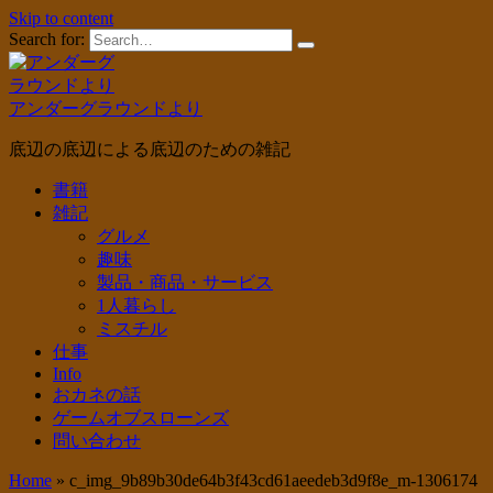
Skip to content
Search for:
アンダーグラウンドより
底辺の底辺による底辺のための雑記
書籍
雑記
グルメ
趣味
製品・商品・サービス
1人暮らし
ミスチル
仕事
Info
おカネの話
ゲームオブスローンズ
問い合わせ
Home
»
c_img_9b89b30de64b3f43cd61aeedeb3d9f8e_m-1306174