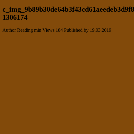
c_img_9b89b30de64b3f43cd61aeedeb3d9f
1306174
Author
Reading
min
Views
184
Published by
19.03.2019