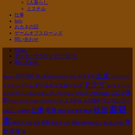
1人暮らし
ミスチル
仕事
Info
おカネの話
ゲームオブスローンズ
問い合わせ
PJ test
アンダーグラウンドについて
問い合わせ
お金
GOT
Mr.children
HSP
おすすめ
Amazon
Netflix
NISA
もぐらについ
ドラマ
ゲームオブスローンズ
ゲーム
て
アマゾン
ネットフリック
ブログ運
ハイリー・センシティブ・パーソン
ブログ
ブログ収益
ス
営
ランキング
ミスチル
メタ認知
ベーシックインカム
マーケティング
一
書籍
映画
仕事
名曲
敏感
孤独
携帯
人暮らし
人間関係
投資
本
考
派遣
格安スマホ
海外ドラマ
漫画
楽天
禁煙
積み立て
積み立てNISA
察
音楽
食