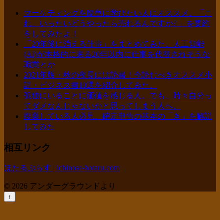
マーケティングを簡単に学びたい人にオススメ。「こ
れ、いったいどうやったら売れるんですか? 」を要約
をしてみたよ！
「20年後に消える仕事」をまとめてみた。人工知能
(AI)が本格的に来る20年以内に仕事を代替されそうな
職業とか
2021年版・秋の夜長には読書！今読むべきオススメ小
説・ビジネス書10選を紹介してみた。
孤独にいることに価値を感じる人。でも、時々自分っ
てダメなんじゃないかと思ってしまう人へ。
復業している人必見。確定申告の基本の「き」を解説
してみた
相互リンク
ほたるぷらす | ichinose-hotaru.com
© 2026 アンダーグラウンドより