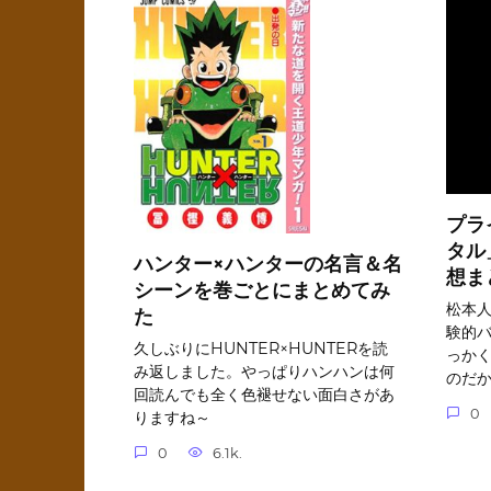
プラ
タル
ハンター×ハンターの名言＆名
想ま
シーンを巻ごとにまとめてみ
松本
た
験的バ
久しぶりにHUNTER×HUNTERを読
っかく
み返しました。やっぱりハンハンは何
のだ
回読んでも全く色褪せない面白さがあ
0
りますね～
0
6.1k.