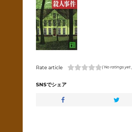
Rate article
( No ratings yet 
SNSでシェア