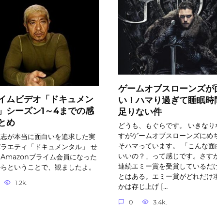
ゲームオブスローンズが
イムビデオ「ドキュメン
い！ハマり過ぎて睡眠時
」シーズン1～4までの感
足りない件
とめ
どうも、もぐらです。 いきなり
すがゲームオブスローンズにめ
人志が本当に面白いを追求した実
そハマっています。 「こんな面
ラエティ「ドキュメンタル」 せ
いいの？」って感じです。さす
Amazonプライム会員になった
連続エミー賞を受賞しているだ
からということで、観ましたよ。
とはある。エミー賞がどれだけ
1.2k.
かは存じ上げ […
0
3.4k.