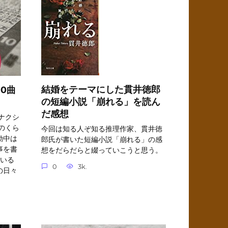
結婚をテーマにした貫井徳郎
0曲
の短編小説「崩れる」を読ん
だ感想
ナクシ
のくら
今回は知る人ぞ知る推理作家、貫井徳
勤中は
郎氏が書いた短編小説「崩れる」の感
事を書
想をだらだらと綴っていこうと思う。
ている
0
3k.
の日々