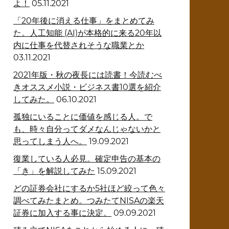
よ！
05.11.2021
「20年後に消える仕事」をまとめてみ
た。人工知能 (AI)が本格的に来る20年以
内に仕事を代替されそうな職業とか
03.11.2021
2021年版・秋の夜長には読書！今読むべ
きオススメ小説・ビジネス書10選を紹介
してみた。
06.10.2021
孤独にいることに価値を感じる人。で
も、時々自分ってダメなんじゃないかと
思ってしまう人へ。
19.09.2021
復業している人必見。確定申告の基本の
「き」を解説してみた
15.09.2021
どの証券会社にするか5社ほど絞って色々
調べてみたまとめ。つみたてNISAの楽天
証券に加入する事に決定。
09.09.2021