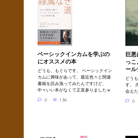
ベーシックインカムを学ぶの
巨悪
にオススメの本
っこ
ール
どうも、もぐらです。 ベーシックイン
カムに興味があって、最近色々と関連
どう
書籍を読み漁ってみたんですけど、
す。 
中々いい本がなくて正直参りましたｗ
会え
0
1.3k.
0