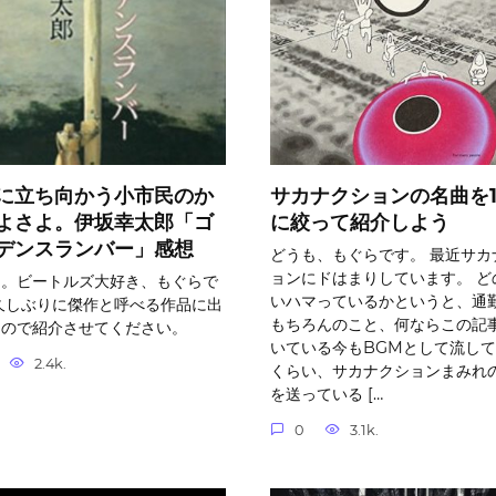
に立ち向かう小市民のか
サカナクションの名曲を1
よさよ。伊坂幸太郎「ゴ
に絞って紹介しよう
デンスランバー」感想
どうも、もぐらです。 最近サカ
ョンにドはまりしています。 ど
も。ビートルズ大好き、もぐらで
いハマっているかというと、通
久しぶりに傑作と呼べる作品に出
もちろんのこと、何ならこの記
たので紹介させてください。
いている今もBGMとして流し
2.4k.
くらい、サカナクションまみれ
を送っている […
0
3.1k.