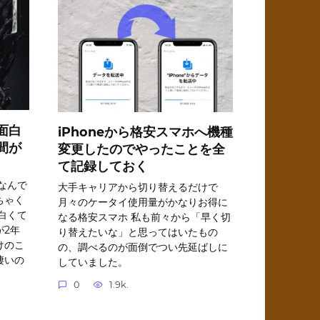
面白
iPhoneから格安スマホへ機種
間が
変更したのでやったことを全
て記録しておく
なんで
大手キャリアから切り替えるだけで
ちゃく
月々のケータイ使用量がかなりお得に
白くて
なる格安スマホ 私も前々から「早く切
が2年
り替えたいな」と思ってはいたもの
けのこ
の、調べるのが面倒でつい先延ばしに
凄いの
していました。
0
1.9k.