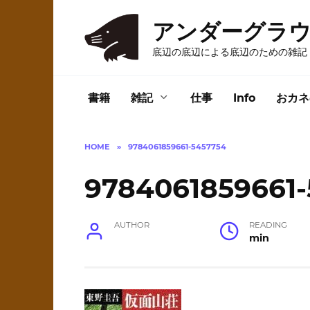
Skip
to
アンダーグラ
content
底辺の底辺による底辺のための雑記
書籍
雑記
仕事
Info
おカネ
HOME
»
9784061859661-5457754
9784061859661
AUTHOR
READING
min