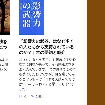
『影響力の武器』はなぜ多く
独を
の人たちから支持されている
につ
のか？｜本の要約と紹介
どうも、もぐらです。 行動経済学や心
るある
理学に興味があって、それ関連の本を
き人間
よく読んでいます。 その流れでこの本
動パタ
を手にしたわけですが、目を通してみ
るとぶっちゃけ「これさえ読んでおけ
ばいいんじゃね？」と思ってしまいま
した。
0
2.8k.