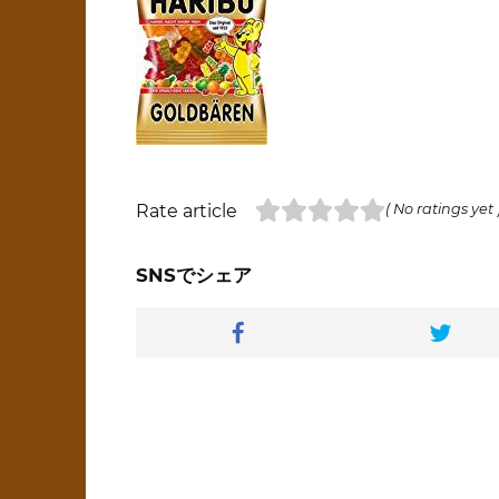
Rate article
( No ratings yet 
SNSでシェア