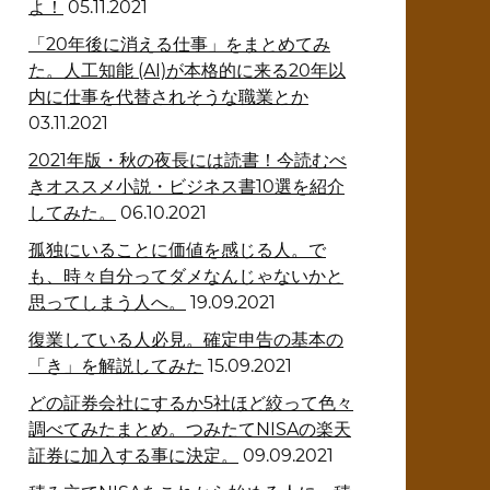
よ！
05.11.2021
「20年後に消える仕事」をまとめてみ
た。人工知能 (AI)が本格的に来る20年以
内に仕事を代替されそうな職業とか
03.11.2021
2021年版・秋の夜長には読書！今読むべ
きオススメ小説・ビジネス書10選を紹介
してみた。
06.10.2021
孤独にいることに価値を感じる人。で
も、時々自分ってダメなんじゃないかと
思ってしまう人へ。
19.09.2021
復業している人必見。確定申告の基本の
「き」を解説してみた
15.09.2021
どの証券会社にするか5社ほど絞って色々
調べてみたまとめ。つみたてNISAの楽天
証券に加入する事に決定。
09.09.2021