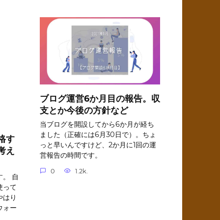
ブログ運営6か月目の報告。収
支とか今後の方針など
当ブログを開設してから6か月が経ち
ました（正確には6月30日で）。ちょ
格す
っと早いんですけど、2か月に1回の運
考え
営報告の時間です。
0
1.2k.
。 自
使って
やはり
ウォー