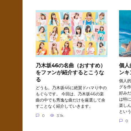
乃木坂46の名曲（おすすめ）
個人
をファンが紹介するとこうな
ンキ
る
個人
グを
どうも。乃木坂46に絶賛ドハマり中の
好みだ
もぐらです。 今回は、乃木坂46の楽
は特
曲の中でも秀逸な曲だけを厳選して余
楽し
すことなく紹介していきます。
とい
0
3.1k.
0