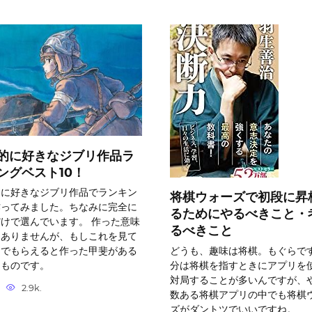
的に好きなジブリ作品ラ
ングベスト10！
的に好きなジブリ作品でランキン
将棋ウォーズで初段に昇
作ってみました。ちなみに完全に
るためにやるべきこと・
けで選んでいます。 作った意味
るべきこと
にありませんが、もしこれを見て
どうも、趣味は将棋。もぐらです
んでもらえると作った甲斐がある
分は将棋を指すときにアプリを
うものです。
対局することが多いんですが、
2.9k.
数ある将棋アプリの中でも将棋
ズがダントツでいいですね。