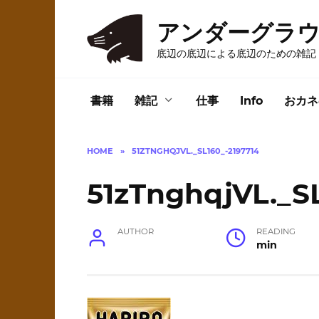
Skip
to
アンダーグラ
content
底辺の底辺による底辺のための雑記
書籍
雑記
仕事
Info
おカネ
HOME
»
51ZTNGHQJVL._SL160_-2197714
51zTnghqjVL._S
AUTHOR
READING
min