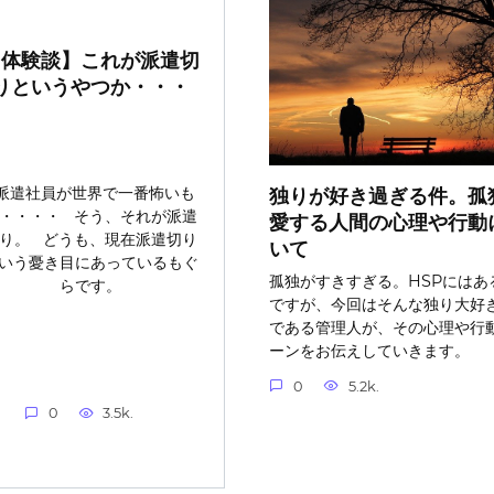
【体験談】これが派遣切
りというやつか・・・
派遣社員が世界で一番怖いも
独りが好き過ぎる件。孤
・・・・ そう、それが派遣
愛する人間の心理や行動
り。 どうも、現在派遣切り
いて
いう憂き目にあっているもぐ
孤独がすきすぎる。HSPにはあ
らです。
ですが、今回はそんな独り大好
である管理人が、その心理や行
ーンをお伝えしていきます。
0
5.2k.
0
3.5k.