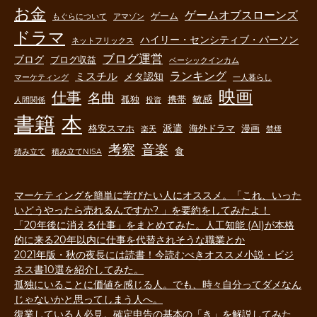
お金
ゲームオブスローンズ
ゲーム
もぐらについて
アマゾン
ドラマ
ハイリー・センシティブ・パーソン
ネットフリックス
ブログ運営
ブログ
ブログ収益
ベーシックインカム
ランキング
ミスチル
メタ認知
マーケティング
一人暮らし
映画
仕事
名曲
敏感
孤独
携帯
人間関係
投資
書籍
本
派遣
格安スマホ
海外ドラマ
漫画
楽天
禁煙
音楽
考察
食
積み立て
積み立てNISA
マーケティングを簡単に学びたい人にオススメ。「これ、いった
いどうやったら売れるんですか? 」を要約をしてみたよ！
「20年後に消える仕事」をまとめてみた。人工知能 (AI)が本格
的に来る20年以内に仕事を代替されそうな職業とか
2021年版・秋の夜長には読書！今読むべきオススメ小説・ビジ
ネス書10選を紹介してみた。
孤独にいることに価値を感じる人。でも、時々自分ってダメなん
じゃないかと思ってしまう人へ。
復業している人必見。確定申告の基本の「き」を解説してみた