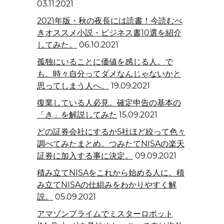
03.11.2021
2021年版・秋の夜長には読書！今読むべ
きオススメ小説・ビジネス書10選を紹介
してみた。
06.10.2021
孤独にいることに価値を感じる人。で
も、時々自分ってダメなんじゃないかと
思ってしまう人へ。
19.09.2021
復業している人必見。確定申告の基本の
「き」を解説してみた
15.09.2021
どの証券会社にするか5社ほど絞って色々
調べてみたまとめ。つみたてNISAの楽天
証券に加入する事に決定。
09.09.2021
積み立てNISAをこれから始める人に。積
み立てNISAの仕組みをわかりやすく解
説。
05.09.2021
アマゾンプライムでミスターロボット