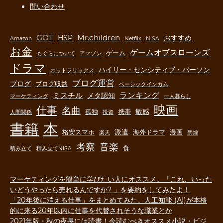
問い合わせ
GOT
Mr.children
HSP
おすすめ
Amazon
Netflix
NISA
お金
ゲームオブスローンズ
ゲーム
もぐらについて
アマゾン
ドラマ
ハイリー・センシティブ・パーソン
ネットフリックス
ブログ運営
ブログ
ブログ収益
ベーシックインカム
ランキング
ミスチル
メタ認知
マーケティング
一人暮らし
映画
仕事
名曲
敏感
孤独
携帯
人間関係
投資
書籍
本
派遣
格安スマホ
海外ドラマ
漫画
楽天
禁煙
音楽
考察
食
積み立て
積み立てNISA
マーケティングを簡単に学びたい人にオススメ。「これ、いった
いどうやったら売れるんですか? 」を要約をしてみたよ！
「20年後に消える仕事」をまとめてみた。人工知能 (AI)が本格
的に来る20年以内に仕事を代替されそうな職業とか
2021年版・秋の夜長には読書！今読むべきオススメ小説・ビジ