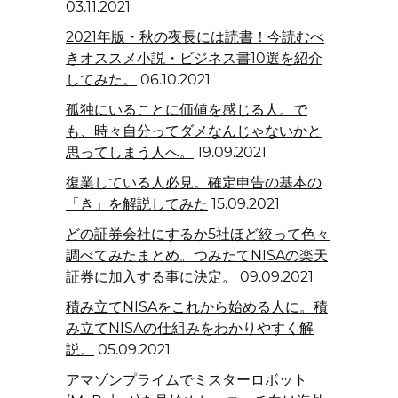
03.11.2021
2021年版・秋の夜長には読書！今読むべ
きオススメ小説・ビジネス書10選を紹介
してみた。
06.10.2021
孤独にいることに価値を感じる人。で
も、時々自分ってダメなんじゃないかと
思ってしまう人へ。
19.09.2021
復業している人必見。確定申告の基本の
「き」を解説してみた
15.09.2021
どの証券会社にするか5社ほど絞って色々
調べてみたまとめ。つみたてNISAの楽天
証券に加入する事に決定。
09.09.2021
積み立てNISAをこれから始める人に。積
み立てNISAの仕組みをわかりやすく解
説。
05.09.2021
アマゾンプライムでミスターロボット