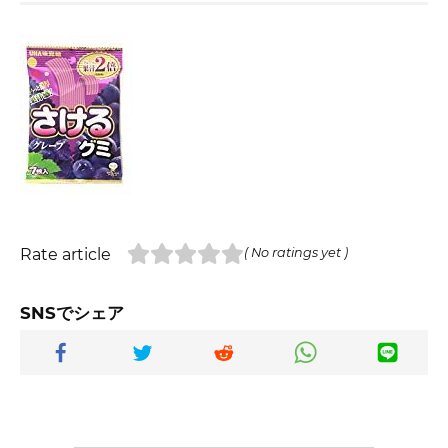
Rate article
( No ratings yet )
SNSでシェア