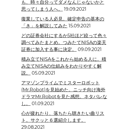
も、時々自分ってダメなんじゃないかと
思ってしまう人へ。
19.09.2021
復業している人必見。確定申告の基本の
「き」を解説してみた
15.09.2021
どの証券会社にするか5社ほど絞って色々
調べてみたまとめ。つみたてNISAの楽天
証券に加入する事に決定。
09.09.2021
積み立てNISAをこれから始める人に。積
み立てNISAの仕組みをわかりやすく解
説。
05.09.2021
アマゾンプライムでミスターロボット
(Mr.Robot)を見始めた。ニッチ向け海外
ドラマMr.Robotを見た感想。ネタバレな
し。
01.09.2021
心が疲れたり、落ちたら聴きたい曲リス
ト。サクッと６選紹介します。
29.08.2021