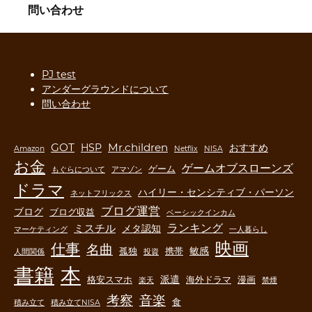
問い合わせ
PJ test
アンダーグラウンドについて
問い合わせ
GOT
Mr.children
HSP
おすすめ
Amazon
Netflix
NISA
お金
ゲームオブスローンズ
ゲーム
もぐらについて
アマゾン
ドラマ
ハイリー・センシティブ・パーソン
ネットフリックス
ブログ運営
ブログ
ブログ収益
ベーシックインカム
ランキング
ミスチル
メタ認知
マーケティング
一人暮らし
映画
仕事
名曲
敏感
孤独
携帯
人間関係
投資
書籍
本
派遣
格安スマホ
海外ドラマ
漫画
楽天
禁煙
音楽
考察
食
積み立て
積み立てNISA