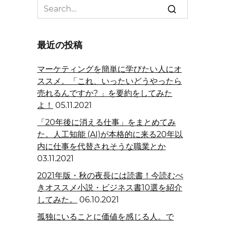
Search
for:
最近の投稿
マーケティングを簡単に学びたい人にオ
ススメ。「これ、いったいどうやったら
売れるんですか? 」を要約をしてみた
よ！
05.11.2021
「20年後に消える仕事」をまとめてみ
た。人工知能 (AI)が本格的に来る20年以
内に仕事を代替されそうな職業とか
03.11.2021
2021年版・秋の夜長には読書！今読むべ
きオススメ小説・ビジネス書10選を紹介
してみた。
06.10.2021
孤独にいることに価値を感じる人。で