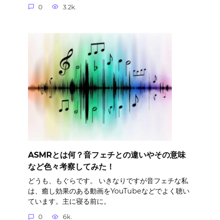
0
3.2k.
ASMRとは何？音フェチとの違いやその意味
など色々考察してみた！
どうも、もぐらです。 いきなりですが音フェチな私
は、癒し効果のある動画をYouTubeなどでよく聴い
ています。主に寝る前に。
0
6k.