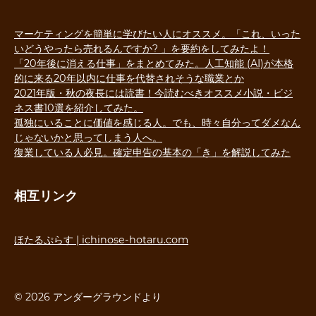
マーケティングを簡単に学びたい人にオススメ。「これ、いった
いどうやったら売れるんですか? 」を要約をしてみたよ！
「20年後に消える仕事」をまとめてみた。人工知能 (AI)が本格
的に来る20年以内に仕事を代替されそうな職業とか
2021年版・秋の夜長には読書！今読むべきオススメ小説・ビジ
ネス書10選を紹介してみた。
孤独にいることに価値を感じる人。でも、時々自分ってダメなん
じゃないかと思ってしまう人へ。
復業している人必見。確定申告の基本の「き」を解説してみた
相互リンク
ほたるぷらす | ichinose-hotaru.com
© 2026 アンダーグラウンドより