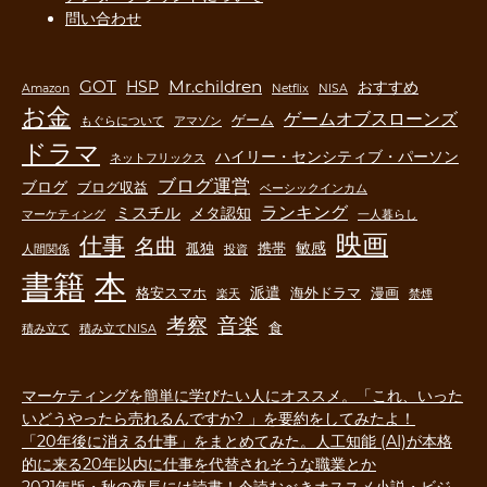
問い合わせ
GOT
Mr.children
HSP
おすすめ
Amazon
Netflix
NISA
お金
ゲームオブスローンズ
ゲーム
もぐらについて
アマゾン
ドラマ
ハイリー・センシティブ・パーソン
ネットフリックス
ブログ運営
ブログ
ブログ収益
ベーシックインカム
ランキング
ミスチル
メタ認知
マーケティング
一人暮らし
映画
仕事
名曲
敏感
孤独
携帯
人間関係
投資
書籍
本
派遣
格安スマホ
海外ドラマ
漫画
楽天
禁煙
音楽
考察
食
積み立て
積み立てNISA
マーケティングを簡単に学びたい人にオススメ。「これ、いった
いどうやったら売れるんですか? 」を要約をしてみたよ！
「20年後に消える仕事」をまとめてみた。人工知能 (AI)が本格
的に来る20年以内に仕事を代替されそうな職業とか