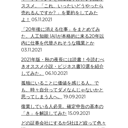
ススメ。「これ、いったいどうやったら
売れるんですか? 」を要約をしてみた
よ！
05.11.2021
「20年後に消える仕事」をまとめてみ
た。人工知能 (AI)が本格的に来る20年以
内に仕事を代替されそうな職業とか
03.11.2021
2021年版・秋の夜長には読書！今読むべ
きオススメ小説・ビジネス書10選を紹介
してみた。
06.10.2021
孤独にいることに価値を感じる人。で
も、時々自分ってダメなんじゃないかと
思ってしまう人へ。
19.09.2021
復業している人必見。確定申告の基本の
「き」を解説してみた
15.09.2021
どの証券会社にするか5社ほど絞って色々