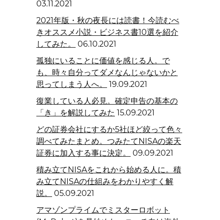
03.11.2021
2021年版・秋の夜長には読書！今読むべ
きオススメ小説・ビジネス書10選を紹介
してみた。
06.10.2021
孤独にいることに価値を感じる人。で
も、時々自分ってダメなんじゃないかと
思ってしまう人へ。
19.09.2021
復業している人必見。確定申告の基本の
「き」を解説してみた
15.09.2021
どの証券会社にするか5社ほど絞って色々
調べてみたまとめ。つみたてNISAの楽天
証券に加入する事に決定。
09.09.2021
積み立てNISAをこれから始める人に。積
み立てNISAの仕組みをわかりやすく解
説。
05.09.2021
アマゾンプライムでミスターロボット