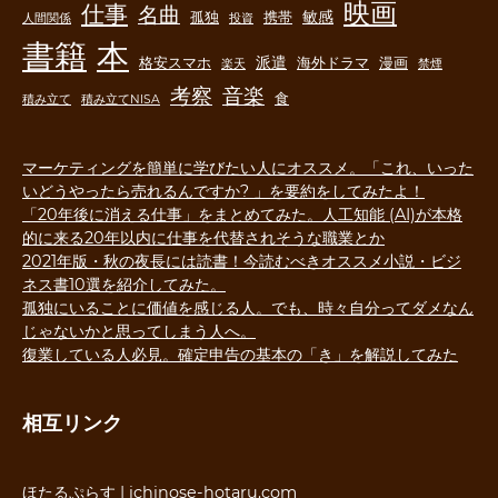
映画
仕事
名曲
敏感
孤独
携帯
人間関係
投資
書籍
本
派遣
格安スマホ
海外ドラマ
漫画
楽天
禁煙
音楽
考察
食
積み立て
積み立てNISA
マーケティングを簡単に学びたい人にオススメ。「これ、いった
いどうやったら売れるんですか? 」を要約をしてみたよ！
「20年後に消える仕事」をまとめてみた。人工知能 (AI)が本格
的に来る20年以内に仕事を代替されそうな職業とか
2021年版・秋の夜長には読書！今読むべきオススメ小説・ビジ
ネス書10選を紹介してみた。
孤独にいることに価値を感じる人。でも、時々自分ってダメなん
じゃないかと思ってしまう人へ。
復業している人必見。確定申告の基本の「き」を解説してみた
相互リンク
ほたるぷらす | ichinose-hotaru.com