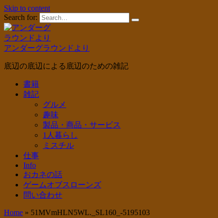
Skip to content
Search for:
アンダーグラウンドより
底辺の底辺による底辺のための雑記
書籍
雑記
グルメ
趣味
製品・商品・サービス
1人暮らし
ミスチル
仕事
Info
おカネの話
ゲームオブスローンズ
問い合わせ
Home
»
51MVmHLN5WL._SL160_-5195103