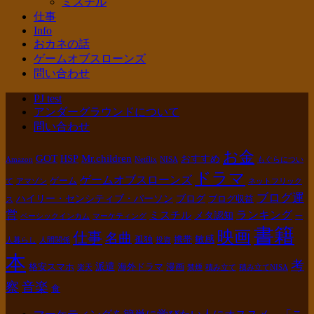
ミスチル
仕事
Info
おカネの話
ゲームオブスローンズ
問い合わせ
PJ test
アンダーグラウンドについて
問い合わせ
お金
GOT
Mr.children
HSP
おすすめ
Amazon
Netflix
NISA
もぐらについ
ドラマ
ゲームオブスローンズ
ゲーム
て
アマゾン
ネットフリック
ブログ運
ハイリー・センシティブ・パーソン
ブログ
ブログ収益
ス
営
ランキング
ミスチル
メタ認知
ベーシックインカム
マーケティング
一
書籍
映画
仕事
名曲
敏感
孤独
携帯
人暮らし
人間関係
投資
本
考
派遣
格安スマホ
海外ドラマ
漫画
楽天
禁煙
積み立て
積み立てNISA
察
音楽
食