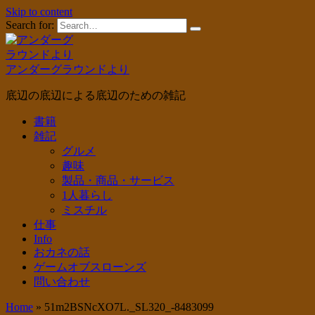
Skip to content
Search for:
アンダーグラウンドより
底辺の底辺による底辺のための雑記
書籍
雑記
グルメ
趣味
製品・商品・サービス
1人暮らし
ミスチル
仕事
Info
おカネの話
ゲームオブスローンズ
問い合わせ
Home
»
51m2BSNcXO7L._SL320_-8483099