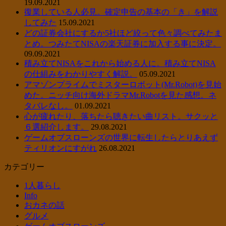
19.09.2021
復業している人必見。確定申告の基本の「き」を解説
してみた
15.09.2021
どの証券会社にするか5社ほど絞って色々調べてみたま
とめ。つみたてNISAの楽天証券に加入する事に決定。
09.09.2021
積み立てNISAをこれから始める人に。積み立てNISA
の仕組みをわかりやすく解説。
05.09.2021
アマゾンプライムでミスターロボット(Mr.Robot)を見始
めた。ニッチ向け海外ドラマMr.Robotを見た感想。ネ
タバレなし。
01.09.2021
心が疲れたり、落ちたら聴きたい曲リスト。サクッと
６選紹介します。
29.08.2021
ゲームオブスローンズの世界に転生したらとりあえず
ティリオンにすがれ
26.08.2021
カテゴリー
1人暮らし
Info
おカネの話
グルメ