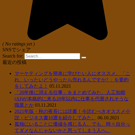
( No ratings yet )
SNSでシェア
Search for:
最近の投稿
マーケティングを簡単に学びたい人にオススメ。「こ
れ、いったいどうやったら売れるんですか? 」を要約
をしてみたよ！
05.11.2021
「20年後に消える仕事」をまとめてみた。人工知能
(AI)が本格的に来る20年以内に仕事を代替されそうな
職業とか
03.11.2021
2021年版・秋の夜長には読書！今読むべきオススメ小
説・ビジネス書10選を紹介してみた。
06.10.2021
孤独にいることに価値を感じる人。でも、時々自分っ
てダメなんじゃないかと思ってしまう人へ。