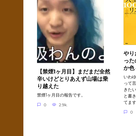
やり
った
か色
【禁煙1ヶ月目】まだまだ全然
いわ
辛いけどとりあえず山場は乗
って言
り越えた
きた
禁煙1ヶ月目の報告です。
と書
てま
0
2.9k.
0