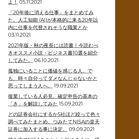
よ！
05.11.2021
「20年後に消える仕事」をまとめてみ
た。人工知能 (AI)が本格的に来る20年以
内に仕事を代替されそうな職業とか
03.11.2021
2021年版・秋の夜長には読書！今読むべ
きオススメ小説・ビジネス書10選を紹介
してみた。
06.10.2021
孤独にいることに価値を感じる人。で
も、時々自分ってダメなんじゃないかと
思ってしまう人へ。
19.09.2021
復業している人必見。確定申告の基本の
「き」を解説してみた
15.09.2021
どの証券会社にするか5社ほど絞って色々
調べてみたまとめ。つみたてNISAの楽天
証券に加入する事に決定。
09.09.2021