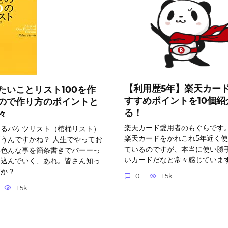
【利用歴5年】楽天カー
たいことリスト100を作
すすめポイントを10個紹
ので作り方のポイントと
る！
々
楽天カード愛用者のもぐらです。
ゆるバケツリスト（棺桶リスト）
楽天カードをかれこれ5年近く
うんですかね？ 人生でやってお
ているのですが、本当に使い勝
い色んな事を箇条書きでバーーっ
いカードだなと常々感じていま
き込んでいく、あれ。皆さん知っ
すか？
0
1.5k.
1.5k.