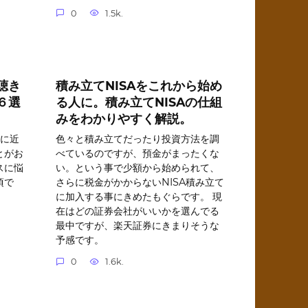
0
1.5k.
聴き
積み立てNISAをこれから始め
６選
る人に。積み立てNISAの仕組
みをわかりやすく解説。
代に近
色々と積み立てだったり投資方法を調
とがお
べているのですが、預金がまったくな
スに悩
い。という事で少額から始められて、
頃で
さらに税金がかからないNISA積み立て
に加入する事にきめたもぐらです。 現
在はどの証券会社がいいかを選んでる
最中ですが、楽天証券にきまりそうな
予感です。
0
1.6k.