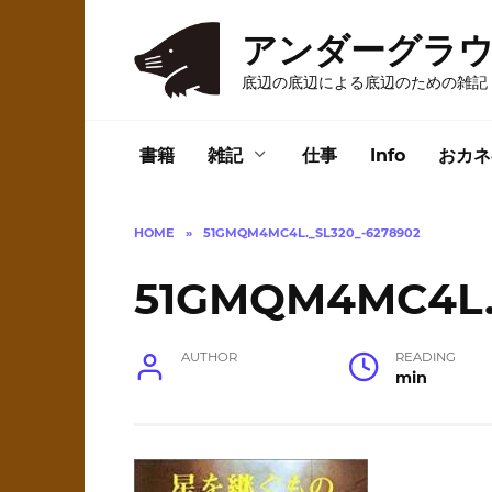
Skip
to
アンダーグラ
content
底辺の底辺による底辺のための雑記
書籍
雑記
仕事
Info
おカネ
HOME
»
51GMQM4MC4L._SL320_-6278902
51GMQM4MC4L._
AUTHOR
READING
min