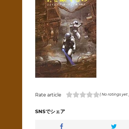
Rate article
( No ratings yet 
SNSでシェア