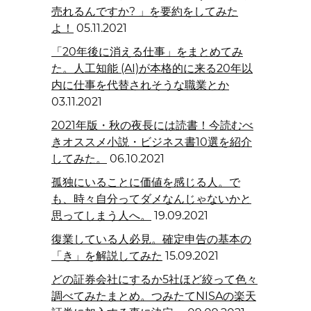
売れるんですか? 」を要約をしてみた
よ！
05.11.2021
「20年後に消える仕事」をまとめてみ
た。人工知能 (AI)が本格的に来る20年以
内に仕事を代替されそうな職業とか
03.11.2021
2021年版・秋の夜長には読書！今読むべ
きオススメ小説・ビジネス書10選を紹介
してみた。
06.10.2021
孤独にいることに価値を感じる人。で
も、時々自分ってダメなんじゃないかと
思ってしまう人へ。
19.09.2021
復業している人必見。確定申告の基本の
「き」を解説してみた
15.09.2021
どの証券会社にするか5社ほど絞って色々
調べてみたまとめ。つみたてNISAの楽天