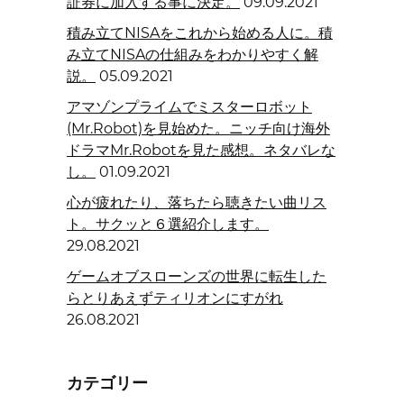
証券に加入する事に決定。
09.09.2021
積み立てNISAをこれから始める人に。積
み立てNISAの仕組みをわかりやすく解
説。
05.09.2021
アマゾンプライムでミスターロボット
(Mr.Robot)を見始めた。ニッチ向け海外
ドラマMr.Robotを見た感想。ネタバレな
し。
01.09.2021
心が疲れたり、落ちたら聴きたい曲リス
ト。サクッと６選紹介します。
29.08.2021
ゲームオブスローンズの世界に転生した
らとりあえずティリオンにすがれ
26.08.2021
カテゴリー