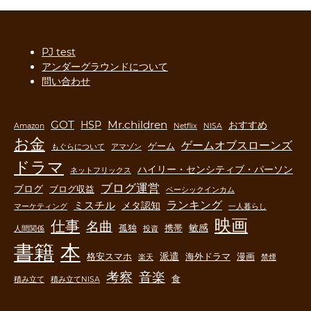
PJ test
アンダーグラウンドについて
問い合わせ
GOT
Mr.children
HSP
おすすめ
Amazon
Netflix
NISA
お金
ゲームオブスローンズ
ゲーム
もぐらについて
アマゾン
ドラマ
ハイリー・センシティブ・パーソン
ネットフリックス
ブログ運営
ブログ
ブログ収益
ベーシックインカム
ランキング
ミスチル
メタ認知
マーケティング
一人暮らし
映画
仕事
名曲
敏感
孤独
携帯
人間関係
投資
書籍
本
派遣
格安スマホ
海外ドラマ
漫画
楽天
禁煙
音楽
考察
食
積み立て
積み立てNISA