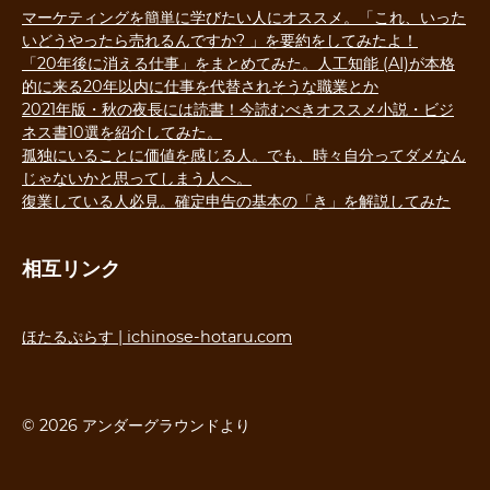
マーケティングを簡単に学びたい人にオススメ。「これ、いった
いどうやったら売れるんですか? 」を要約をしてみたよ！
「20年後に消える仕事」をまとめてみた。人工知能 (AI)が本格
的に来る20年以内に仕事を代替されそうな職業とか
2021年版・秋の夜長には読書！今読むべきオススメ小説・ビジ
ネス書10選を紹介してみた。
孤独にいることに価値を感じる人。でも、時々自分ってダメなん
じゃないかと思ってしまう人へ。
復業している人必見。確定申告の基本の「き」を解説してみた
相互リンク
ほたるぷらす | ichinose-hotaru.com
© 2026 アンダーグラウンドより