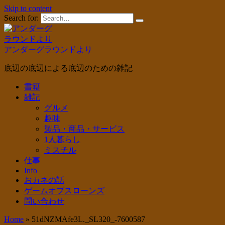
Skip to content
Search for:
アンダーグラウンドより
底辺の底辺による底辺のための雑記
書籍
雑記
グルメ
趣味
製品・商品・サービス
1人暮らし
ミスチル
仕事
Info
おカネの話
ゲームオブスローンズ
問い合わせ
Home
»
51dNZMAfe3L._SL320_-7600587