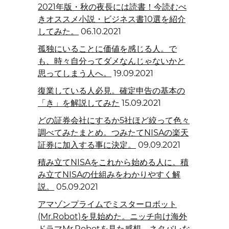
2021年版・秋の夜長には読書！今読むべ
きオススメ小説・ビジネス書10選を紹介
してみた。
06.10.2021
孤独にいることに価値を感じる人。で
も、時々自分ってダメなんじゃないかと
思ってしまう人へ。
19.09.2021
復業している人必見。確定申告の基本の
「き」を解説してみた
15.09.2021
どの証券会社にするか5社ほど絞って色々
調べてみたまとめ。つみたてNISAの楽天
証券に加入する事に決定。
09.09.2021
積み立てNISAをこれから始める人に。積
み立てNISAの仕組みをわかりやすく解
説。
05.09.2021
アマゾンプライムでミスターロボット
(Mr.Robot)を見始めた。ニッチ向け海外
ドラマMr.Robotを見た感想。ネタバレな