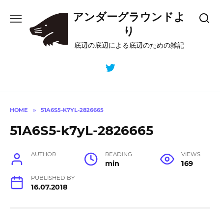
Skip
アンダーグラウンドよ
to
content
り
底辺の底辺による底辺のための雑記
HOME
»
51A6S5-K7YL-2826665
51A6S5-k7yL-2826665
AUTHOR
READING
VIEWS
min
169
PUBLISHED BY
16.07.2018