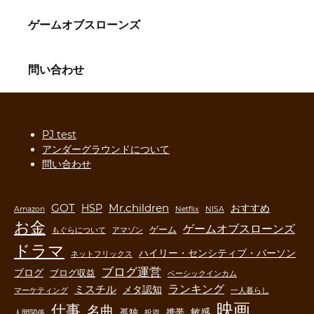
ゲームオブスローンズ
問い合わせ
PJ test
アンダーグラウンドについて
問い合わせ
GOT
Mr.children
HSP
おすすめ
Amazon
Netflix
NISA
お金
ゲームオブスローンズ
ゲーム
もぐらについて
アマゾン
ドラマ
ハイリー・センシティブ・パーソン
ネットフリックス
ブログ運営
ブログ
ブログ収益
ベーシックインカム
ランキング
ミスチル
メタ認知
マーケティング
一人暮らし
映画
仕事
名曲
敏感
孤独
携帯
人間関係
投資