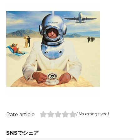
Rate article
( No ratings yet )
SNSでシェア