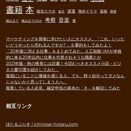
書籍
本
派遣
格安スマホ
海外ドラマ
漫画
楽天
禁煙
音楽
考察
食
積み立て
積み立てNISA
マーケティングを簡単に学びたい人にオススメ。「これ、いった
いどうやったら売れるんですか? 」を要約をしてみたよ！
「20年後に消える仕事」をまとめてみた。人工知能 (AI)が本格
的に来る20年以内に仕事を代替されそうな職業とか
2021年版・秋の夜長には読書！今読むべきオススメ小説・ビジ
ネス書10選を紹介してみた。
孤独にいることに価値を感じる人。でも、時々自分ってダメなん
じゃないかと思ってしまう人へ。
復業している人必見。確定申告の基本の「き」を解説してみた
相互リンク
ほたるぷらす | ichinose-hotaru.com