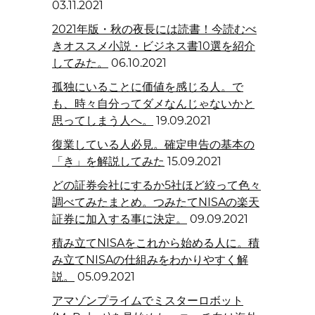
03.11.2021
2021年版・秋の夜長には読書！今読むべ
きオススメ小説・ビジネス書10選を紹介
してみた。
06.10.2021
孤独にいることに価値を感じる人。で
も、時々自分ってダメなんじゃないかと
思ってしまう人へ。
19.09.2021
復業している人必見。確定申告の基本の
「き」を解説してみた
15.09.2021
どの証券会社にするか5社ほど絞って色々
調べてみたまとめ。つみたてNISAの楽天
証券に加入する事に決定。
09.09.2021
積み立てNISAをこれから始める人に。積
み立てNISAの仕組みをわかりやすく解
説。
05.09.2021
アマゾンプライムでミスターロボット