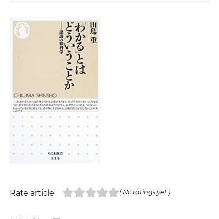
Rate article
( No ratings yet )