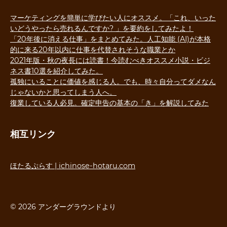
マーケティングを簡単に学びたい人にオススメ。「これ、いった
いどうやったら売れるんですか? 」を要約をしてみたよ！
「20年後に消える仕事」をまとめてみた。人工知能 (AI)が本格
的に来る20年以内に仕事を代替されそうな職業とか
2021年版・秋の夜長には読書！今読むべきオススメ小説・ビジ
ネス書10選を紹介してみた。
孤独にいることに価値を感じる人。でも、時々自分ってダメなん
じゃないかと思ってしまう人へ。
復業している人必見。確定申告の基本の「き」を解説してみた
相互リンク
ほたるぷらす | ichinose-hotaru.com
© 2026 アンダーグラウンドより