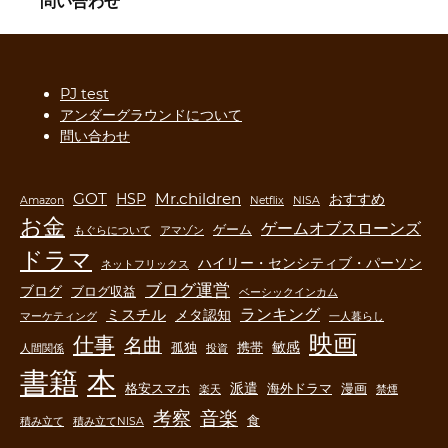
問い合わせ
PJ test
アンダーグラウンドについて
問い合わせ
GOT
Mr.children
HSP
おすすめ
Amazon
Netflix
NISA
お金
ゲームオブスローンズ
ゲーム
もぐらについて
アマゾン
ドラマ
ハイリー・センシティブ・パーソン
ネットフリックス
ブログ運営
ブログ
ブログ収益
ベーシックインカム
ランキング
ミスチル
メタ認知
マーケティング
一人暮らし
映画
仕事
名曲
敏感
孤独
携帯
人間関係
投資
書籍
本
派遣
格安スマホ
海外ドラマ
漫画
楽天
禁煙
音楽
考察
食
積み立て
積み立てNISA