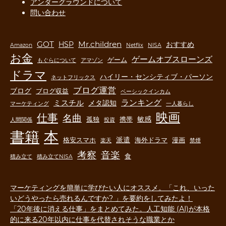
アンダーグラウンドについて
問い合わせ
GOT
Mr.children
HSP
おすすめ
Amazon
Netflix
NISA
お金
ゲームオブスローンズ
ゲーム
もぐらについて
アマゾン
ドラマ
ハイリー・センシティブ・パーソン
ネットフリックス
ブログ運営
ブログ
ブログ収益
ベーシックインカム
ランキング
ミスチル
メタ認知
マーケティング
一人暮らし
映画
仕事
名曲
敏感
孤独
携帯
人間関係
投資
書籍
本
派遣
格安スマホ
海外ドラマ
漫画
楽天
禁煙
音楽
考察
食
積み立て
積み立てNISA
マーケティングを簡単に学びたい人にオススメ。「これ、いった
いどうやったら売れるんですか? 」を要約をしてみたよ！
「20年後に消える仕事」をまとめてみた。人工知能 (AI)が本格
的に来る20年以内に仕事を代替されそうな職業とか