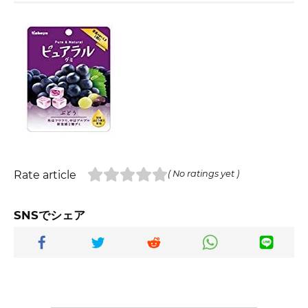
Rate article
( No ratings yet )
SNSでシェア