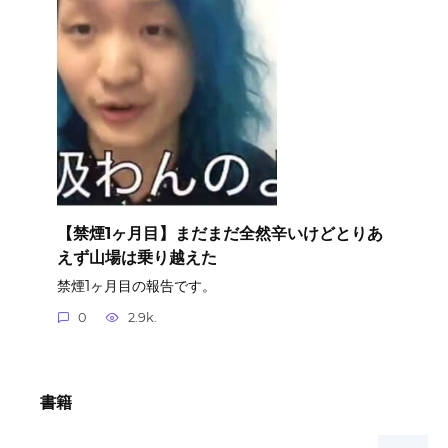
【禁煙1ヶ月目】まだまだ全然辛いけどとりあ
えず山場は乗り越えた
禁煙1ヶ月目の報告です。
0
2.9k.
書籍