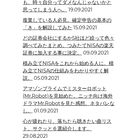
も、時々自分ってダメなんじゃないかと
思ってしまう人へ。
19.09.2021
復業している人必見。確定申告の基本の
「き」を解説してみた
15.09.2021
どの証券会社にするか5社ほど絞って色々
調べてみたまとめ。つみたてNISAの楽天
証券に加入する事に決定。
09.09.2021
積み立てNISAをこれから始める人に。積
み立てNISAの仕組みをわかりやすく解
説。
05.09.2021
アマゾンプライムでミスターロボット
(Mr.Robot)を見始めた。ニッチ向け海外
ドラマMr.Robotを見た感想。ネタバレな
し。
01.09.2021
心が疲れたり、落ちたら聴きたい曲リス
ト。サクッと６選紹介します。
29.08.2021