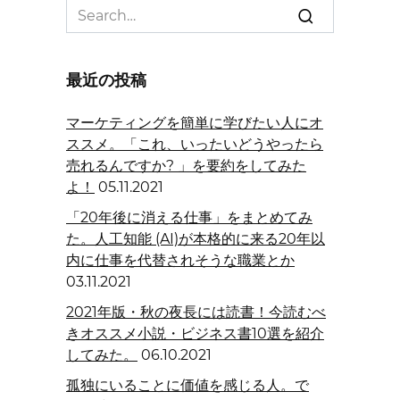
Search
for:
最近の投稿
マーケティングを簡単に学びたい人にオ
ススメ。「これ、いったいどうやったら
売れるんですか? 」を要約をしてみた
よ！
05.11.2021
「20年後に消える仕事」をまとめてみ
た。人工知能 (AI)が本格的に来る20年以
内に仕事を代替されそうな職業とか
03.11.2021
2021年版・秋の夜長には読書！今読むべ
きオススメ小説・ビジネス書10選を紹介
してみた。
06.10.2021
孤独にいることに価値を感じる人。で