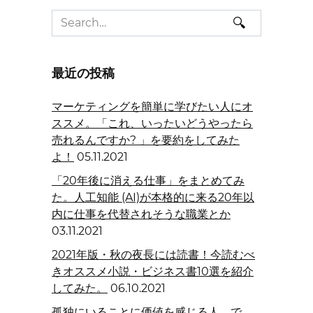
Search
for:
最近の投稿
マーケティングを簡単に学びたい人にオ
ススメ。「これ、いったいどうやったら
売れるんですか? 」を要約をしてみた
よ！
05.11.2021
「20年後に消える仕事」をまとめてみ
た。人工知能 (AI)が本格的に来る20年以
内に仕事を代替されそうな職業とか
03.11.2021
2021年版・秋の夜長には読書！今読むべ
きオススメ小説・ビジネス書10選を紹介
してみた。
06.10.2021
孤独にいることに価値を感じる人。で