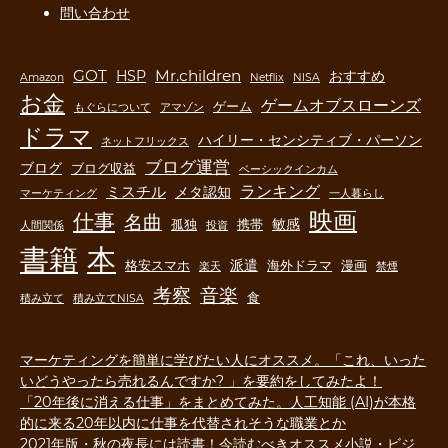
問い合わせ
GOT
Mr.children
HSP
おすすめ
Amazon
Netflix
NISA
お金
ゲームオブスローンズ
ゲーム
もぐらについて
アマゾン
ドラマ
ハイリー・センシティブ・パーソン
ネットフリックス
ブログ運営
ブログ
ブログ収益
ベーシックインカム
ランキング
ミスチル
メタ認知
マーケティング
一人暮らし
映画
仕事
名曲
敏感
孤独
携帯
人間関係
投資
書籍
本
派遣
格安スマホ
海外ドラマ
漫画
楽天
禁煙
音楽
考察
食
積み立て
積み立てNISA
マーケティングを簡単に学びたい人にオススメ。「これ、いった
いどうやったら売れるんですか? 」を要約をしてみたよ！
「20年後に消える仕事」をまとめてみた。人工知能 (AI)が本格
的に来る20年以内に仕事を代替されそうな職業とか
2021年版・秋の夜長には読書！今読むべきオススメ小説・ビジ