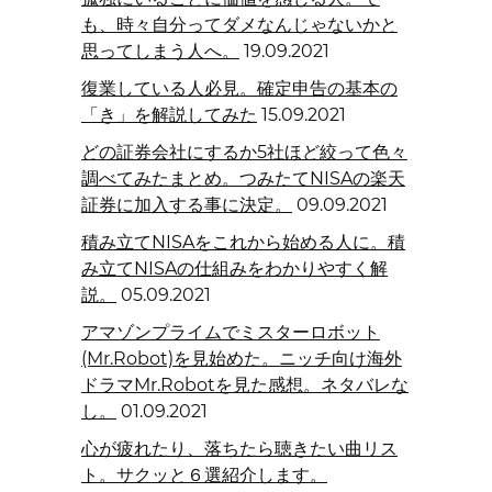
も、時々自分ってダメなんじゃないかと
思ってしまう人へ。
19.09.2021
復業している人必見。確定申告の基本の
「き」を解説してみた
15.09.2021
どの証券会社にするか5社ほど絞って色々
調べてみたまとめ。つみたてNISAの楽天
証券に加入する事に決定。
09.09.2021
積み立てNISAをこれから始める人に。積
み立てNISAの仕組みをわかりやすく解
説。
05.09.2021
アマゾンプライムでミスターロボット
(Mr.Robot)を見始めた。ニッチ向け海外
ドラマMr.Robotを見た感想。ネタバレな
し。
01.09.2021
心が疲れたり、落ちたら聴きたい曲リス
ト。サクッと６選紹介します。