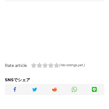
Rate article
( No ratings yet )
SNSでシェア