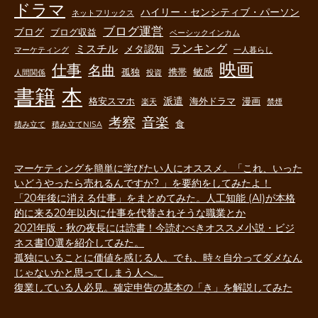
ドラマ
ハイリー・センシティブ・パーソン
ネットフリックス
ブログ運営
ブログ
ブログ収益
ベーシックインカム
ランキング
ミスチル
メタ認知
マーケティング
一人暮らし
映画
仕事
名曲
敏感
孤独
携帯
人間関係
投資
書籍
本
派遣
格安スマホ
海外ドラマ
漫画
楽天
禁煙
音楽
考察
食
積み立て
積み立てNISA
マーケティングを簡単に学びたい人にオススメ。「これ、いった
いどうやったら売れるんですか? 」を要約をしてみたよ！
「20年後に消える仕事」をまとめてみた。人工知能 (AI)が本格
的に来る20年以内に仕事を代替されそうな職業とか
2021年版・秋の夜長には読書！今読むべきオススメ小説・ビジ
ネス書10選を紹介してみた。
孤独にいることに価値を感じる人。でも、時々自分ってダメなん
じゃないかと思ってしまう人へ。
復業している人必見。確定申告の基本の「き」を解説してみた