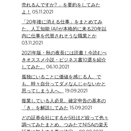
売れるんですか? 」を要約をしてみた
よ！
05.11.2021
「20年後に消える仕事」をまとめてみ
た。人工知能 (AI)が本格的に来る20年以
内に仕事を代替されそうな職業とか
03.11.2021
2021年版・秋の夜長には読書！今読むべ
きオススメ小説・ビジネス書10選を紹介
してみた。
06.10.2021
孤独にいることに価値を感じる人。で
も、時々自分ってダメなんじゃないかと
思ってしまう人へ。
19.09.2021
復業している人必見。確定申告の基本の
「き」を解説してみた
15.09.2021
どの証券会社にするか5社ほど絞って色々
調べてみたまとめ。つみたてNISAの楽天