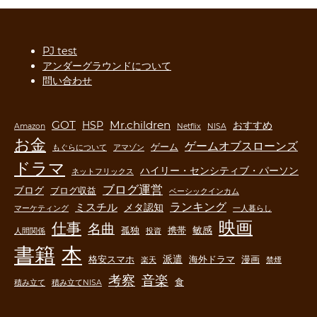
PJ test
アンダーグラウンドについて
問い合わせ
GOT
Mr.children
HSP
おすすめ
Amazon
Netflix
NISA
お金
ゲームオブスローンズ
ゲーム
もぐらについて
アマゾン
ドラマ
ハイリー・センシティブ・パーソン
ネットフリックス
ブログ運営
ブログ
ブログ収益
ベーシックインカム
ランキング
ミスチル
メタ認知
マーケティング
一人暮らし
映画
仕事
名曲
敏感
孤独
携帯
人間関係
投資
書籍
本
派遣
格安スマホ
海外ドラマ
漫画
楽天
禁煙
音楽
考察
食
積み立て
積み立てNISA