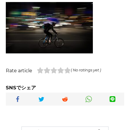
Rate article
( No ratings yet )
SNSでシェア
Search