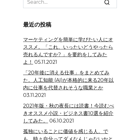
for:
最近の投稿
マーケティングを簡単に学びたい人にオ
ススメ。「これ、いったいどうやったら
売れるんですか? 」を要約をしてみた
よ！
05.11.2021
「20年後に消える仕事」をまとめてみ
た。人工知能 (AI)が本格的に来る20年以
内に仕事を代替されそうな職業とか
03.11.2021
2021年版・秋の夜長には読書！今読むべ
きオススメ小説・ビジネス書10選を紹介
してみた。
06.10.2021
孤独にいることに価値を感じる人。で
も、時々自分ってダメなんじゃないかと