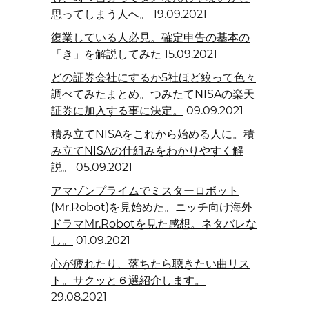
思ってしまう人へ。
19.09.2021
復業している人必見。確定申告の基本の
「き」を解説してみた
15.09.2021
どの証券会社にするか5社ほど絞って色々
調べてみたまとめ。つみたてNISAの楽天
証券に加入する事に決定。
09.09.2021
積み立てNISAをこれから始める人に。積
み立てNISAの仕組みをわかりやすく解
説。
05.09.2021
アマゾンプライムでミスターロボット
(Mr.Robot)を見始めた。ニッチ向け海外
ドラマMr.Robotを見た感想。ネタバレな
し。
01.09.2021
心が疲れたり、落ちたら聴きたい曲リス
ト。サクッと６選紹介します。
29.08.2021