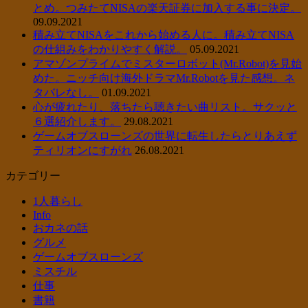
とめ。つみたてNISAの楽天証券に加入する事に決定。
09.09.2021
積み立てNISAをこれから始める人に。積み立てNISA
の仕組みをわかりやすく解説。
05.09.2021
アマゾンプライムでミスターロボット(Mr.Robot)を見始
めた。ニッチ向け海外ドラマMr.Robotを見た感想。ネ
タバレなし。
01.09.2021
心が疲れたり、落ちたら聴きたい曲リスト。サクッと
６選紹介します。
29.08.2021
ゲームオブスローンズの世界に転生したらとりあえず
ティリオンにすがれ
26.08.2021
カテゴリー
1人暮らし
Info
おカネの話
グルメ
ゲームオブスローンズ
ミスチル
仕事
書籍