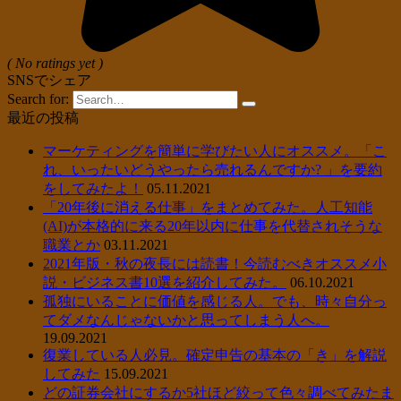
( No ratings yet )
SNSでシェア
Search for:
最近の投稿
マーケティングを簡単に学びたい人にオススメ。「こ
れ、いったいどうやったら売れるんですか? 」を要約
をしてみたよ！
05.11.2021
「20年後に消える仕事」をまとめてみた。人工知能
(AI)が本格的に来る20年以内に仕事を代替されそうな
職業とか
03.11.2021
2021年版・秋の夜長には読書！今読むべきオススメ小
説・ビジネス書10選を紹介してみた。
06.10.2021
孤独にいることに価値を感じる人。でも、時々自分っ
てダメなんじゃないかと思ってしまう人へ。
19.09.2021
復業している人必見。確定申告の基本の「き」を解説
してみた
15.09.2021
どの証券会社にするか5社ほど絞って色々調べてみたま