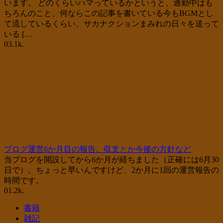
います。 どのくらいハマっているかというと、通勤中はも
ちろんのこと、何ならこの記事を書いている今もBGMとし
て流しているくらい、サカナクションまみれの日々を送って
いる […
0
3.1k.
ブログ運営6か月目の報告。収支とか今後の方針など
当ブログを開設してから6か月が経ちました（正確には6月30
日で）。ちょっと早いんですけど、2か月に1回の運営報告の
時間です。
0
1.2k.
書籍
雑記