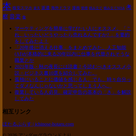
本
考
派遣
格安スマホ
海外ドラマ
漫画
楽天
禁煙
積み立て
積み立てNISA
察
音楽
食
マーケティングを簡単に学びたい人にオススメ。「こ
れ、いったいどうやったら売れるんですか? 」を要約
をしてみたよ！
「20年後に消える仕事」をまとめてみた。人工知能
(AI)が本格的に来る20年以内に仕事を代替されそうな
職業とか
2021年版・秋の夜長には読書！今読むべきオススメ小
説・ビジネス書10選を紹介してみた。
孤独にいることに価値を感じる人。でも、時々自分っ
てダメなんじゃないかと思ってしまう人へ。
復業している人必見。確定申告の基本の「き」を解説
してみた
相互リンク
ほたるぷらす | ichinose-hotaru.com
© 2026 アンダーグラウンドより