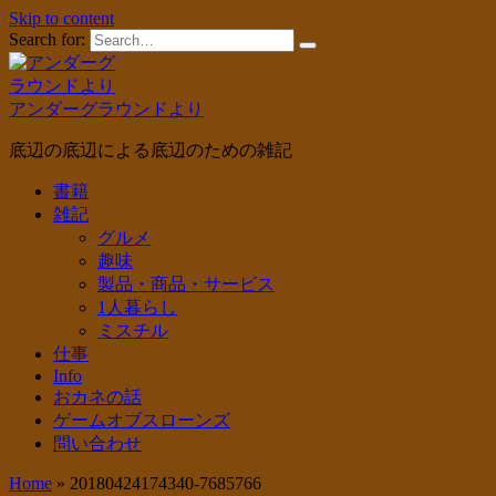
Skip to content
Search for:
アンダーグラウンドより
底辺の底辺による底辺のための雑記
書籍
雑記
グルメ
趣味
製品・商品・サービス
1人暮らし
ミスチル
仕事
Info
おカネの話
ゲームオブスローンズ
問い合わせ
Home
»
20180424174340-7685766