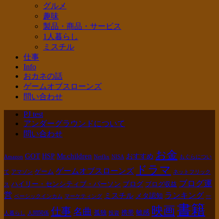
グルメ
趣味
製品・商品・サービス
1人暮らし
ミスチル
仕事
Info
おカネの話
ゲームオブスローンズ
問い合わせ
PJ test
アンダーグラウンドについて
問い合わせ
お金
GOT
Mr.children
HSP
おすすめ
Amazon
Netflix
NISA
もぐらについ
ドラマ
ゲームオブスローンズ
ゲーム
て
アマゾン
ネットフリック
ブログ運
ハイリー・センシティブ・パーソン
ブログ
ブログ収益
ス
営
ランキング
ミスチル
メタ認知
ベーシックインカム
マーケティング
一
書籍
映画
仕事
名曲
敏感
孤独
携帯
人暮らし
人間関係
投資