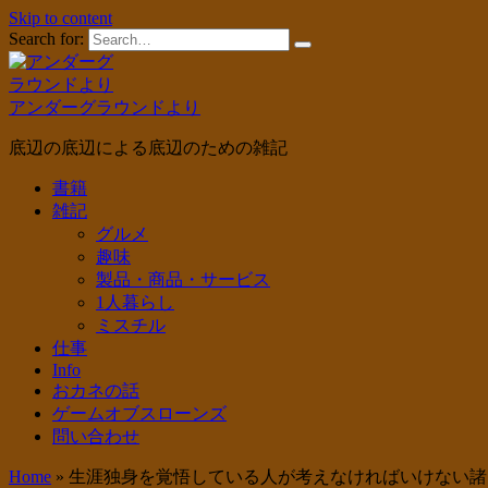
Skip to content
Search for:
アンダーグラウンドより
底辺の底辺による底辺のための雑記
書籍
雑記
グルメ
趣味
製品・商品・サービス
1人暮らし
ミスチル
仕事
Info
おカネの話
ゲームオブスローンズ
問い合わせ
Home
»
生涯独身を覚悟している人が考えなければいけない諸