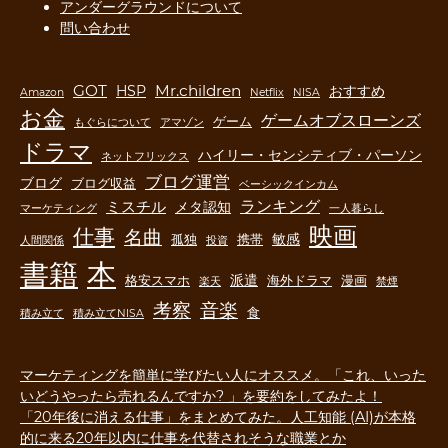
アンダーグラウンドについて
問い合わせ
GOT
Mr.children
HSP
おすすめ
Amazon
Netflix
NISA
お金
ゲームオブスローンズ
ゲーム
もぐらについて
アマゾン
ドラマ
ハイリー・センシティブ・パーソン
ネットフリックス
ブログ運営
ブログ
ブログ収益
ベーシックインカム
ランキング
ミスチル
メタ認知
マーケティング
一人暮らし
映画
仕事
名曲
敏感
孤独
携帯
人間関係
投資
書籍
本
派遣
格安スマホ
海外ドラマ
漫画
楽天
禁煙
音楽
考察
食
積み立て
積み立てNISA
マーケティングを簡単に学びたい人にオススメ。「これ、いった
いどうやったら売れるんですか? 」を要約をしてみたよ！
「20年後に消える仕事」をまとめてみた。人工知能 (AI)が本格
的に来る20年以内に仕事を代替されそうな職業とか