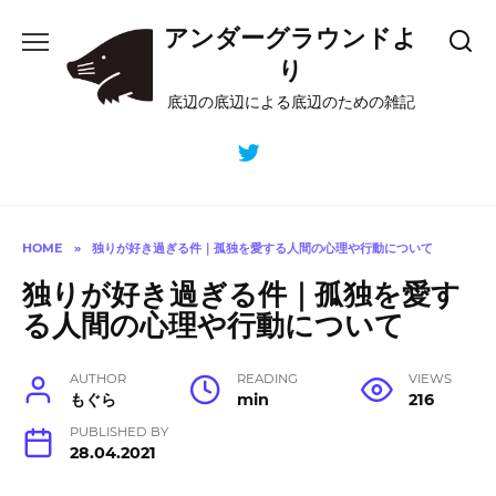
Skip
アンダーグラウンドよ
to
content
り
底辺の底辺による底辺のための雑記
HOME
»
独りが好き過ぎる件｜孤独を愛する人間の心理や行動について
独りが好き過ぎる件｜孤独を愛す
る人間の心理や行動について
AUTHOR
READING
VIEWS
もぐら
min
216
PUBLISHED BY
28.04.2021