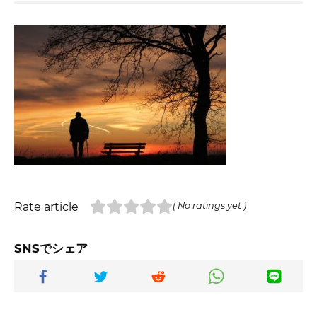
Rate article
( No ratings yet )
SNSでシェア