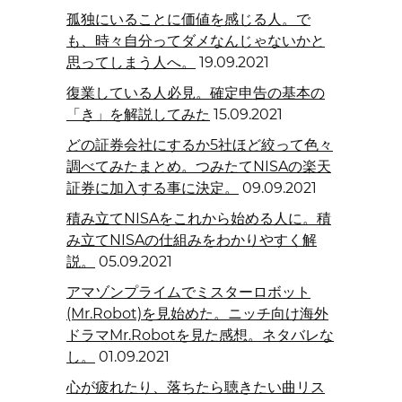
孤独にいることに価値を感じる人。で
も、時々自分ってダメなんじゃないかと
思ってしまう人へ。
19.09.2021
復業している人必見。確定申告の基本の
「き」を解説してみた
15.09.2021
どの証券会社にするか5社ほど絞って色々
調べてみたまとめ。つみたてNISAの楽天
証券に加入する事に決定。
09.09.2021
積み立てNISAをこれから始める人に。積
み立てNISAの仕組みをわかりやすく解
説。
05.09.2021
アマゾンプライムでミスターロボット
(Mr.Robot)を見始めた。ニッチ向け海外
ドラマMr.Robotを見た感想。ネタバレな
し。
01.09.2021
心が疲れたり、落ちたら聴きたい曲リス