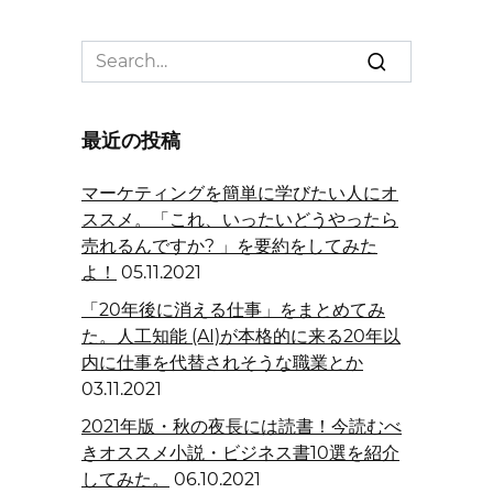
Search
for:
最近の投稿
マーケティングを簡単に学びたい人にオ
ススメ。「これ、いったいどうやったら
売れるんですか? 」を要約をしてみた
よ！
05.11.2021
「20年後に消える仕事」をまとめてみ
た。人工知能 (AI)が本格的に来る20年以
内に仕事を代替されそうな職業とか
03.11.2021
2021年版・秋の夜長には読書！今読むべ
きオススメ小説・ビジネス書10選を紹介
してみた。
06.10.2021