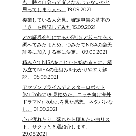
も、時々自分ってダメなんじゃないかと
思ってしまう人へ。
19.09.2021
復業している人必見。確定申告の基本の
「き」を解説してみた
15.09.2021
どの証券会社にするか5社ほど絞って色々
調べてみたまとめ。つみたてNISAの楽天
証券に加入する事に決定。
09.09.2021
積み立てNISAをこれから始める人に。積
み立てNISAの仕組みをわかりやすく解
説。
05.09.2021
アマゾンプライムでミスターロボット
(Mr.Robot)を見始めた。ニッチ向け海外
ドラマMr.Robotを見た感想。ネタバレな
し。
01.09.2021
心が疲れたり、落ちたら聴きたい曲リス
ト。サクッと６選紹介します。
29.08.2021