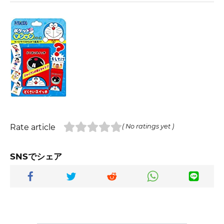
Rate article
( No ratings yet )
SNSでシェア