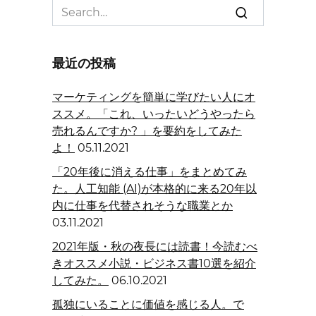
Search
for:
最近の投稿
マーケティングを簡単に学びたい人にオ
ススメ。「これ、いったいどうやったら
売れるんですか? 」を要約をしてみた
よ！
05.11.2021
「20年後に消える仕事」をまとめてみ
た。人工知能 (AI)が本格的に来る20年以
内に仕事を代替されそうな職業とか
03.11.2021
2021年版・秋の夜長には読書！今読むべ
きオススメ小説・ビジネス書10選を紹介
してみた。
06.10.2021
孤独にいることに価値を感じる人。で