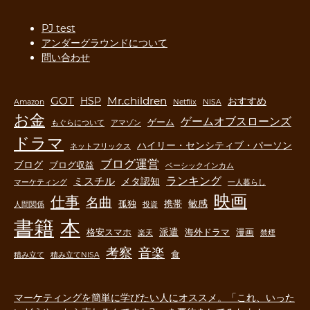
PJ test
アンダーグラウンドについて
問い合わせ
GOT
Mr.children
HSP
おすすめ
Amazon
Netflix
NISA
お金
ゲームオブスローンズ
ゲーム
もぐらについて
アマゾン
ドラマ
ハイリー・センシティブ・パーソン
ネットフリックス
ブログ運営
ブログ
ブログ収益
ベーシックインカム
ランキング
ミスチル
メタ認知
マーケティング
一人暮らし
映画
仕事
名曲
敏感
孤独
携帯
人間関係
投資
書籍
本
派遣
格安スマホ
海外ドラマ
漫画
楽天
禁煙
音楽
考察
食
積み立て
積み立てNISA
マーケティングを簡単に学びたい人にオススメ。「これ、いった