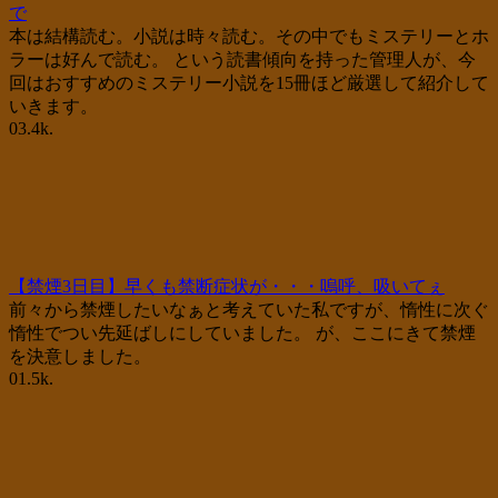
で
本は結構読む。小説は時々読む。その中でもミステリーとホ
ラーは好んで読む。 という読書傾向を持った管理人が、今
回はおすすめのミステリー小説を15冊ほど厳選して紹介して
いきます。
0
3.4k.
【禁煙3日目】早くも禁断症状が・・・嗚呼、吸いてぇ
前々から禁煙したいなぁと考えていた私ですが、惰性に次ぐ
惰性でつい先延ばしにしていました。 が、ここにきて禁煙
を決意しました。
0
1.5k.