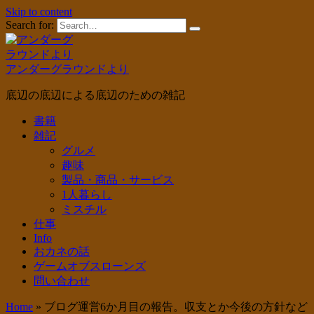
Skip to content
Search for:
アンダーグラウンドより
底辺の底辺による底辺のための雑記
書籍
雑記
グルメ
趣味
製品・商品・サービス
1人暮らし
ミスチル
仕事
Info
おカネの話
ゲームオブスローンズ
問い合わせ
Home
»
ブログ運営6か月目の報告。収支とか今後の方針など