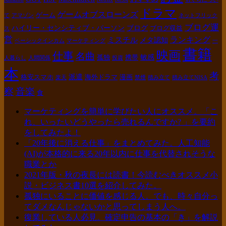
ドラマ
ゲームオブスローンズ
ゲーム
て
アマゾン
ネットフリック
ブログ運
ハイリー・センシティブ・パーソン
ブログ
ブログ収益
ス
営
ランキング
ミスチル
メタ認知
ベーシックインカム
マーケティング
一
書籍
映画
仕事
名曲
敏感
孤独
携帯
人暮らし
人間関係
投資
本
考
派遣
格安スマホ
海外ドラマ
漫画
楽天
禁煙
積み立て
積み立てNISA
察
音楽
食
マーケティングを簡単に学びたい人にオススメ。「こ
れ、いったいどうやったら売れるんですか? 」を要約
をしてみたよ！
「20年後に消える仕事」をまとめてみた。人工知能
(AI)が本格的に来る20年以内に仕事を代替されそうな
職業とか
2021年版・秋の夜長には読書！今読むべきオススメ小
説・ビジネス書10選を紹介してみた。
孤独にいることに価値を感じる人。でも、時々自分っ
てダメなんじゃないかと思ってしまう人へ。
復業している人必見。確定申告の基本の「き」を解説