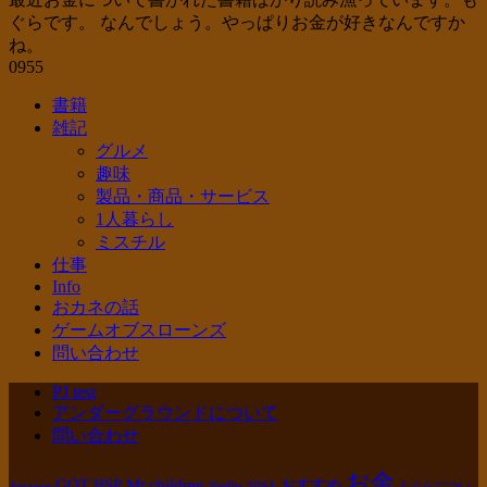
ぐらです。 なんでしょう。やっぱりお金が好きなんですか
ね。
0
955
書籍
雑記
グルメ
趣味
製品・商品・サービス
1人暮らし
ミスチル
仕事
Info
おカネの話
ゲームオブスローンズ
問い合わせ
PJ test
アンダーグラウンドについて
問い合わせ
お金
GOT
Mr.children
HSP
おすすめ
Amazon
Netflix
NISA
もぐらについ