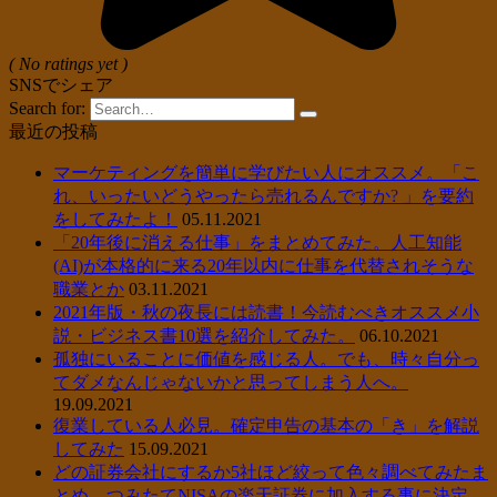
( No ratings yet )
SNSでシェア
Search for:
最近の投稿
マーケティングを簡単に学びたい人にオススメ。「こ
れ、いったいどうやったら売れるんですか? 」を要約
をしてみたよ！
05.11.2021
「20年後に消える仕事」をまとめてみた。人工知能
(AI)が本格的に来る20年以内に仕事を代替されそうな
職業とか
03.11.2021
2021年版・秋の夜長には読書！今読むべきオススメ小
説・ビジネス書10選を紹介してみた。
06.10.2021
孤独にいることに価値を感じる人。でも、時々自分っ
てダメなんじゃないかと思ってしまう人へ。
19.09.2021
復業している人必見。確定申告の基本の「き」を解説
してみた
15.09.2021
どの証券会社にするか5社ほど絞って色々調べてみたま
とめ。つみたてNISAの楽天証券に加入する事に決定。