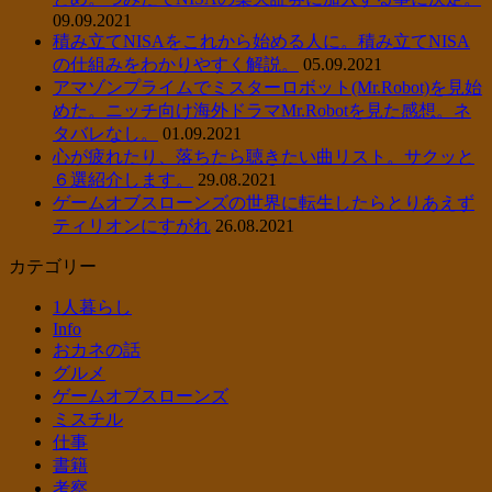
09.09.2021
積み立てNISAをこれから始める人に。積み立てNISA
の仕組みをわかりやすく解説。
05.09.2021
アマゾンプライムでミスターロボット(Mr.Robot)を見始
めた。ニッチ向け海外ドラマMr.Robotを見た感想。ネ
タバレなし。
01.09.2021
心が疲れたり、落ちたら聴きたい曲リスト。サクッと
６選紹介します。
29.08.2021
ゲームオブスローンズの世界に転生したらとりあえず
ティリオンにすがれ
26.08.2021
カテゴリー
1人暮らし
Info
おカネの話
グルメ
ゲームオブスローンズ
ミスチル
仕事
書籍
考察