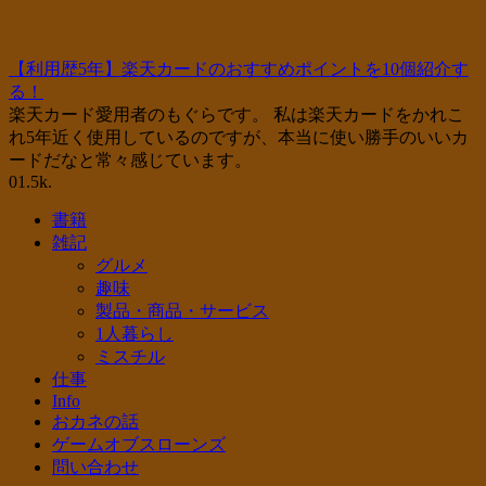
【利用歴5年】楽天カードのおすすめポイントを10個紹介す
る！
楽天カード愛用者のもぐらです。 私は楽天カードをかれこ
れ5年近く使用しているのですが、本当に使い勝手のいいカ
ードだなと常々感じています。
0
1.5k.
書籍
雑記
グルメ
趣味
製品・商品・サービス
1人暮らし
ミスチル
仕事
Info
おカネの話
ゲームオブスローンズ
問い合わせ