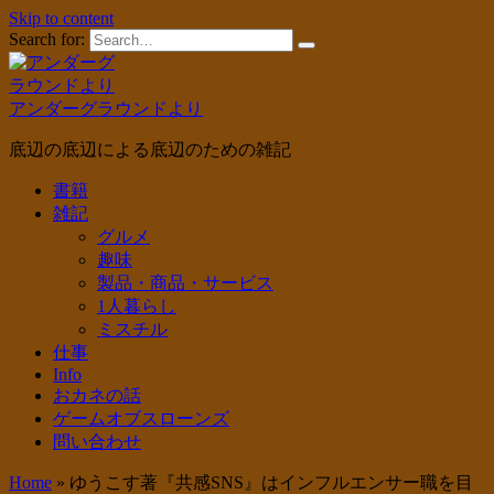
Skip to content
Search for:
アンダーグラウンドより
底辺の底辺による底辺のための雑記
書籍
雑記
グルメ
趣味
製品・商品・サービス
1人暮らし
ミスチル
仕事
Info
おカネの話
ゲームオブスローンズ
問い合わせ
Home
»
ゆうこす著『共感SNS』はインフルエンサー職を目