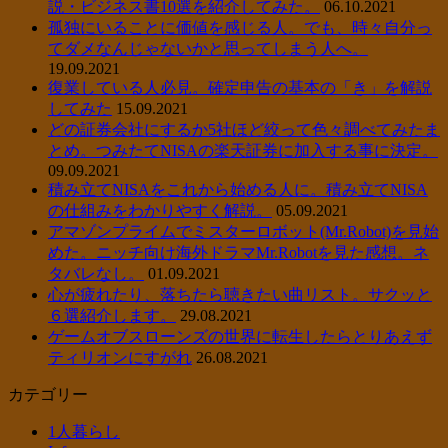
説・ビジネス書10選を紹介してみた。
06.10.2021
孤独にいることに価値を感じる人。でも、時々自分っ
てダメなんじゃないかと思ってしまう人へ。
19.09.2021
復業している人必見。確定申告の基本の「き」を解説
してみた
15.09.2021
どの証券会社にするか5社ほど絞って色々調べてみたま
とめ。つみたてNISAの楽天証券に加入する事に決定。
09.09.2021
積み立てNISAをこれから始める人に。積み立てNISA
の仕組みをわかりやすく解説。
05.09.2021
アマゾンプライムでミスターロボット(Mr.Robot)を見始
めた。ニッチ向け海外ドラマMr.Robotを見た感想。ネ
タバレなし。
01.09.2021
心が疲れたり、落ちたら聴きたい曲リスト。サクッと
６選紹介します。
29.08.2021
ゲームオブスローンズの世界に転生したらとりあえず
ティリオンにすがれ
26.08.2021
カテゴリー
1人暮らし