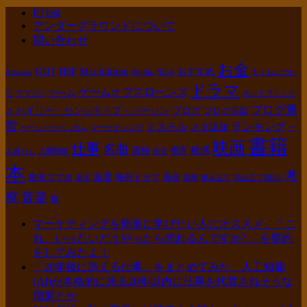
PJ test
アンダーグラウンドについて
問い合わせ
お金
GOT
Mr.children
HSP
おすすめ
Amazon
Netflix
NISA
もぐらについ
ドラマ
ゲームオブスローンズ
ゲーム
て
アマゾン
ネットフリック
ブログ運
ハイリー・センシティブ・パーソン
ブログ
ブログ収益
ス
営
ランキング
ミスチル
メタ認知
ベーシックインカム
マーケティング
一
書籍
映画
仕事
名曲
敏感
孤独
携帯
人暮らし
人間関係
投資
本
考
派遣
格安スマホ
海外ドラマ
漫画
楽天
禁煙
積み立て
積み立てNISA
察
音楽
食
マーケティングを簡単に学びたい人にオススメ。「こ
れ、いったいどうやったら売れるんですか? 」を要約
をしてみたよ！
「20年後に消える仕事」をまとめてみた。人工知能
(AI)が本格的に来る20年以内に仕事を代替されそうな
職業とか