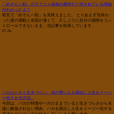
「めぞん一刻」がラブコメ漫画の傑作だと評されている理由
がわかったよ！
初見で「めぞん一刻」を見終えました。 とりあえず見終わ
った後の感動と余韻が凄くて、久しぶりに自分の感情をコン
トロールできないまま、当記事を執筆しています。
0
7.2k.
バカはとかく生きづらい。頭が悪い人を脱出し人生をイージ
ー化させる方法。
今回は、バカの特徴やバカのままでいると生きづらさから永
遠に解放されない理由、バカを脱出し人生をイージー化する
方法などについてお伝えしていこうと思います。