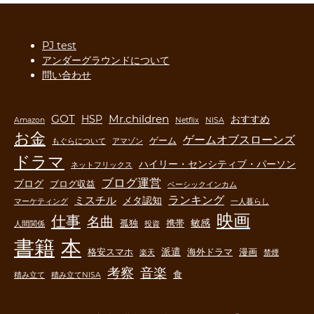
PJ test
アンダーグラウンドについて
問い合わせ
GOT
Mr.children
HSP
おすすめ
Amazon
Netflix
NISA
お金
ゲームオブスローンズ
ゲーム
もぐらについて
アマゾン
ドラマ
ハイリー・センシティブ・パーソン
ネットフリックス
ブログ運営
ブログ
ブログ収益
ベーシックインカム
ランキング
ミスチル
メタ認知
マーケティング
一人暮らし
映画
仕事
名曲
敏感
孤独
携帯
人間関係
投資
書籍
本
派遣
格安スマホ
海外ドラマ
漫画
楽天
禁煙
音楽
考察
食
積み立て
積み立てNISA