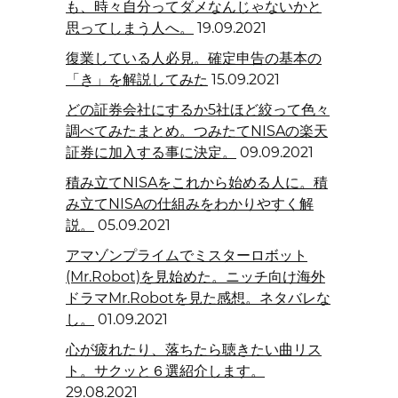
も、時々自分ってダメなんじゃないかと
思ってしまう人へ。
19.09.2021
復業している人必見。確定申告の基本の
「き」を解説してみた
15.09.2021
どの証券会社にするか5社ほど絞って色々
調べてみたまとめ。つみたてNISAの楽天
証券に加入する事に決定。
09.09.2021
積み立てNISAをこれから始める人に。積
み立てNISAの仕組みをわかりやすく解
説。
05.09.2021
アマゾンプライムでミスターロボット
(Mr.Robot)を見始めた。ニッチ向け海外
ドラマMr.Robotを見た感想。ネタバレな
し。
01.09.2021
心が疲れたり、落ちたら聴きたい曲リス
ト。サクッと６選紹介します。
29.08.2021