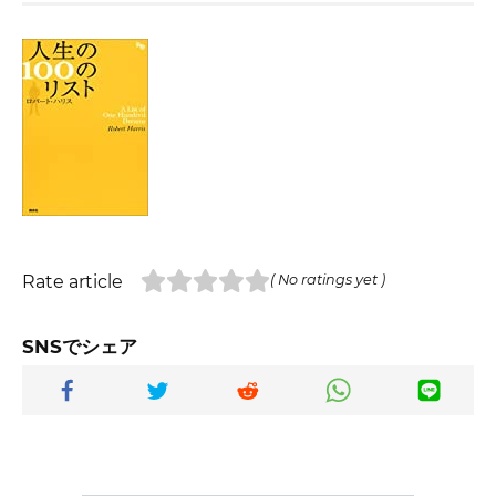
Rate article
( No ratings yet )
SNSでシェア