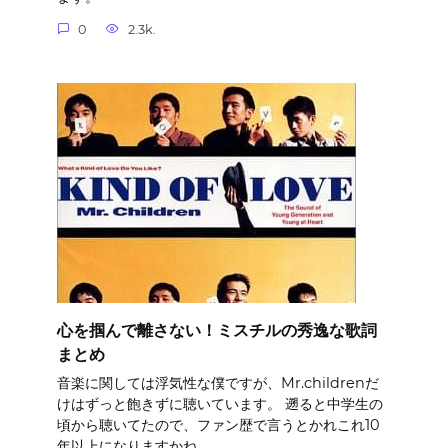
0
2.3k.
心を掴んで離さない！ミスチルの秀逸な歌詞
まとめ
音楽に関しては浮気性な僕ですが、Mr.childrenだ
けはずっと飽きずに聴いています。 遡ると中学生の
頃から聴いてたので、ファン歴で言うとかれこれ10
年以上になりますかね。