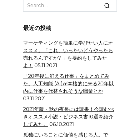
Search
for:
最近の投稿
マーケティングを簡単に学びたい人にオ
ススメ。「これ、いったいどうやったら
売れるんですか? 」を要約をしてみた
よ！
05.11.2021
「20年後に消える仕事」をまとめてみ
た。人工知能 (AI)が本格的に来る20年以
内に仕事を代替されそうな職業とか
03.11.2021
2021年版・秋の夜長には読書！今読むべ
きオススメ小説・ビジネス書10選を紹介
してみた。
06.10.2021
孤独にいることに価値を感じる人。で