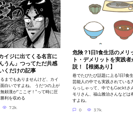
危険？1日1食生活のメリ
カイジに出てくる名言に
ト・デメリットを実践者
んうん」つってただ共感
説！【根拠あり】
いくだけの記事
巷でたびたび話題に上る1日1食
するまでもありませんけど、カイ
芸能人の中でも実践されている
面白いですよね。 うだつの上が
らっしゃって、中でもGacktさ
無頼漢が“ここぞ！”って時に圧
モリさん、福山雅治さんなどは
な勝利を収める
すよね。
7.2k.
0
3.7k.