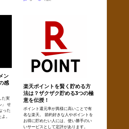
メン
の感
楽天ポイントを賢く貯める方
法は？ザクザク貯める3つの極
した実
意を伝授！
」 せ
ポイント還元率が異様に高いことで有
なった
名な楽天。 節約好きな人やポイントを
たよ。
お得に貯めたい人には、使い勝手のい
いサービスとして定評があります。