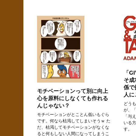
「G
そ成
係で
モチベーションって別に向上
人に
心を原料にしなくても作れる
どうも
んじゃない？
が、
モチベーションがとことん低いもぐら
「与
です。何なら枯渇してしまいそうｗ た
いる
だ、枯渇してモチベーションがなくな
す。
ると何もしない人間になってしまうこ