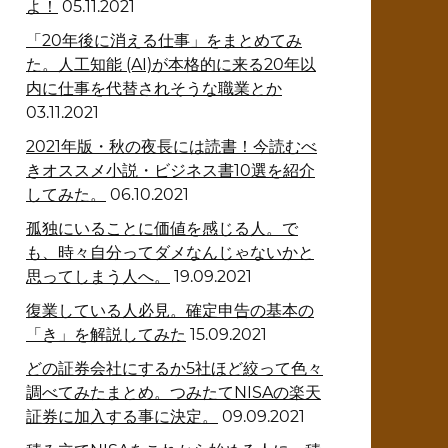
よ！
05.11.2021
「20年後に消える仕事」をまとめてみ
た。人工知能 (AI)が本格的に来る20年以
内に仕事を代替されそうな職業とか
03.11.2021
2021年版・秋の夜長には読書！今読むべ
きオススメ小説・ビジネス書10選を紹介
してみた。
06.10.2021
孤独にいることに価値を感じる人。で
も、時々自分ってダメなんじゃないかと
思ってしまう人へ。
19.09.2021
復業している人必見。確定申告の基本の
「き」を解説してみた
15.09.2021
どの証券会社にするか5社ほど絞って色々
調べてみたまとめ。つみたてNISAの楽天
証券に加入する事に決定。
09.09.2021