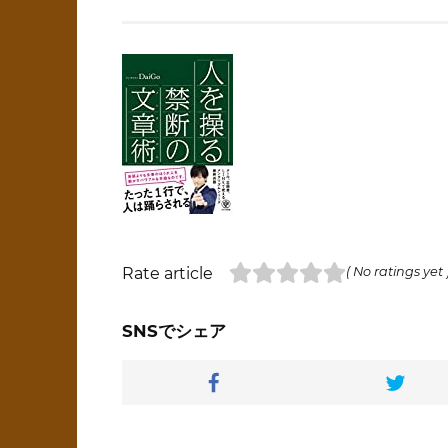
Rate article
( No ratings yet 
SNSでシェア