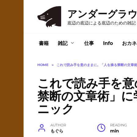
Skip
to
アンダーグラ
content
底辺の底辺による底辺のための雑記
書籍
雑記
仕事
Info
おカネ
HOME
»
これで読み手を意のままに。「人を操る禁断の文章
これで読み手を意
禁断の文章術」に
ニック
AUTHOR
READING
もぐら
min