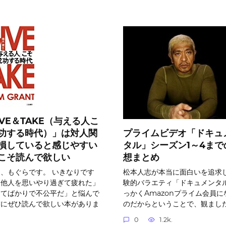
IVE＆TAKE（与える人こ
プライムビデオ「ドキュ
功する時代）」は対人関
タル」シーズン1～4まで
損していると感じやすい
想まとめ
こそ読んで欲しい
松本人志が本当に面白いを追求
、もぐらです。 いきなりです
験的バラエティ「ドキュメンタル
「他人を思いやり過ぎて疲れた」
っかくAmazonプライム会員に
えてばかりで不公平だ」と悩んで
のだからということで、観まし
方にぜひ読んで欲しい本がありま
0
1.2k.