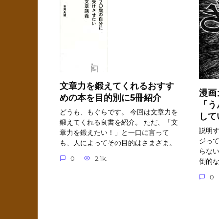
文章力を鍛えてくれるおすす
漫画
めの本を目的別に5冊紹介
「う
どうも、もぐらです。 今回は文章力を
して
鍛えてくれる良書を紹介。 ただ、「文
説明
章力を鍛えたい！」と一口に言って
ジって
も、人によってその目的はさまざま。
らない
0
2.1k.
倒的
0