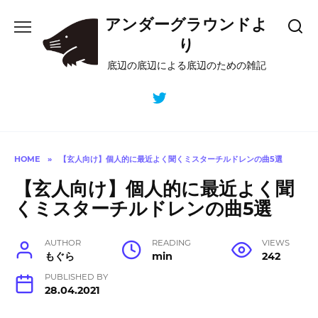
Skip
アンダーグラウンドよ
to
content
り
底辺の底辺による底辺のための雑記
HOME
»
【玄人向け】個人的に最近よく聞くミスターチルドレンの曲5選
【玄人向け】個人的に最近よく聞
くミスターチルドレンの曲5選
AUTHOR
READING
VIEWS
もぐら
min
242
PUBLISHED BY
28.04.2021