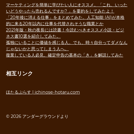
マーケティングを簡単に学びたい人にオススメ。「これ、いった
いどうやったら売れるんですか? 」を要約をしてみたよ！
「20年後に消える仕事」をまとめてみた。人工知能 (AI)が本格
的に来る20年以内に仕事を代替されそうな職業とか
2021年版・秋の夜長には読書！今読むべきオススメ小説・ビジ
ネス書10選を紹介してみた。
孤独にいることに価値を感じる人。でも、時々自分ってダメなん
じゃないかと思ってしまう人へ。
復業している人必見。確定申告の基本の「き」を解説してみた
相互リンク
ほたるぷらす | ichinose-hotaru.com
© 2026 アンダーグラウンドより