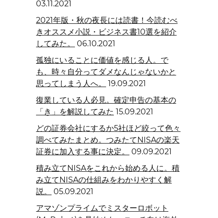
03.11.2021
2021年版・秋の夜長には読書！今読むべ
きオススメ小説・ビジネス書10選を紹介
してみた。
06.10.2021
孤独にいることに価値を感じる人。で
も、時々自分ってダメなんじゃないかと
思ってしまう人へ。
19.09.2021
復業している人必見。確定申告の基本の
「き」を解説してみた
15.09.2021
どの証券会社にするか5社ほど絞って色々
調べてみたまとめ。つみたてNISAの楽天
証券に加入する事に決定。
09.09.2021
積み立てNISAをこれから始める人に。積
み立てNISAの仕組みをわかりやすく解
説。
05.09.2021
アマゾンプライムでミスターロボット