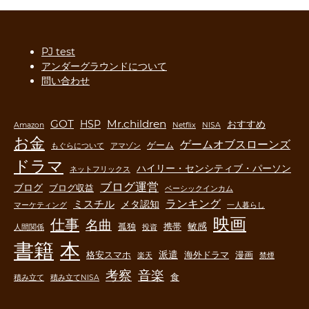
PJ test
アンダーグラウンドについて
問い合わせ
GOT
Mr.children
HSP
おすすめ
Amazon
Netflix
NISA
お金
ゲームオブスローンズ
ゲーム
もぐらについて
アマゾン
ドラマ
ハイリー・センシティブ・パーソン
ネットフリックス
ブログ運営
ブログ
ブログ収益
ベーシックインカム
ランキング
ミスチル
メタ認知
マーケティング
一人暮らし
映画
仕事
名曲
敏感
孤独
携帯
人間関係
投資
書籍
本
派遣
格安スマホ
海外ドラマ
漫画
楽天
禁煙
音楽
考察
食
積み立て
積み立てNISA