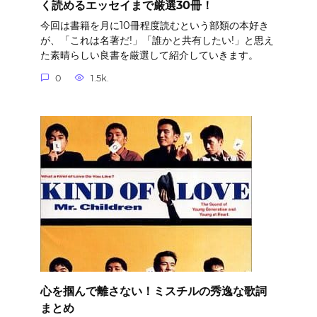
く読めるエッセイまで厳選30冊！
今回は書籍を月に10冊程度読むという部類の本好き
が、「これは名著だ!」「誰かと共有したい!」と思え
た素晴らしい良書を厳選して紹介していきます。
0
1.5k.
心を掴んで離さない！ミスチルの秀逸な歌詞
まとめ