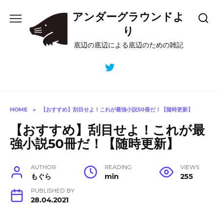
Skip
アンダーグラウンドよ
to
content
り
底辺の底辺による底辺のための雑記
HOME
»
【おすすめ】刮目せよ！これが最強小説50冊だ！【随時更新】
【おすすめ】刮目せよ！これが最
強小説50冊だ！【随時更新】
AUTHOR
READING
VIEWS
もぐら
min
255
PUBLISHED BY
28.04.2021