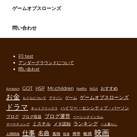
ゲームオブスローンズ
問い合わせ
PJ test
アンダーグラウンドについて
問い合わせ
GOT
Mr.children
HSP
おすすめ
Amazon
Netflix
NISA
お金
ゲームオブスローンズ
ゲーム
もぐらについて
アマゾン
ドラマ
ハイリー・センシティブ・パーソン
ネットフリックス
ブログ運営
ブログ
ブログ収益
ベーシックインカム
ランキング
ミスチル
メタ認知
マーケティング
一人暮らし
映画
仕事
名曲
敏感
孤独
携帯
人間関係
投資