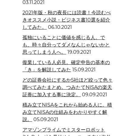
03.11.2021
2021年版・秋の夜長には読書！今読むべ
きオススメ小説・ビジネス書10選を紹介
してみた。
06.10.2021
孤独にいることに価値を感じる人。で
も、時々自分ってダメなんじゃないかと
思ってしまう人へ。
19.09.2021
復業している人必見。確定申告の基本の
「き」を解説してみた
15.09.2021
どの証券会社にするか5社ほど絞って色々
調べてみたまとめ。つみたてNISAの楽天
証券に加入する事に決定。
09.09.2021
積み立てNISAをこれから始める人に。積
み立てNISAの仕組みをわかりやすく解
説。
05.09.2021
アマゾンプライムでミスターロボット