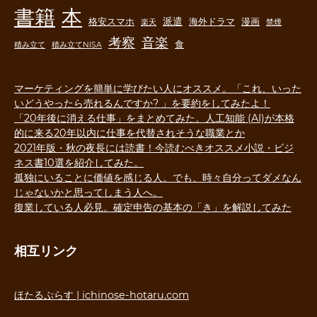
書籍
本
派遣
格安スマホ
海外ドラマ
漫画
楽天
禁煙
音楽
考察
食
積み立て
積み立てNISA
マーケティングを簡単に学びたい人にオススメ。「これ、いった
いどうやったら売れるんですか? 」を要約をしてみたよ！
「20年後に消える仕事」をまとめてみた。人工知能 (AI)が本格
的に来る20年以内に仕事を代替されそうな職業とか
2021年版・秋の夜長には読書！今読むべきオススメ小説・ビジ
ネス書10選を紹介してみた。
孤独にいることに価値を感じる人。でも、時々自分ってダメなん
じゃないかと思ってしまう人へ。
復業している人必見。確定申告の基本の「き」を解説してみた
相互リンク
ほたるぷらす | ichinose-hotaru.com