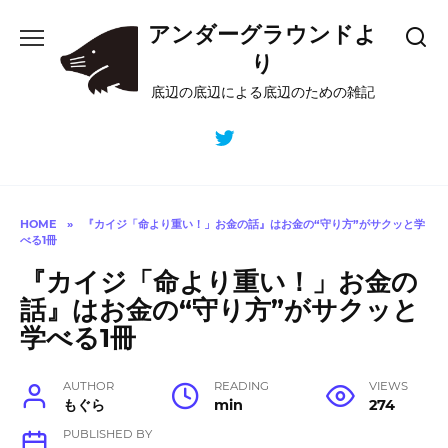
Skip
アンダーグラウンドよ
to
content
り
底辺の底辺による底辺のための雑記
HOME
»
『カイジ「命より重い！」お金の話』はお金の“守り方”がサクッと学
べる1冊
『カイジ「命より重い！」お金の
話』はお金の“守り方”がサクッと
学べる1冊
AUTHOR
READING
VIEWS
もぐら
min
274
PUBLISHED BY