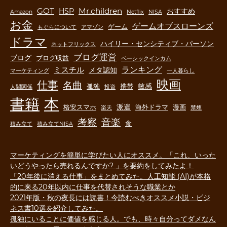
GOT
Mr.children
HSP
おすすめ
Amazon
Netflix
NISA
お金
ゲームオブスローンズ
ゲーム
もぐらについて
アマゾン
ドラマ
ハイリー・センシティブ・パーソン
ネットフリックス
ブログ運営
ブログ
ブログ収益
ベーシックインカム
ランキング
ミスチル
メタ認知
マーケティング
一人暮らし
映画
仕事
名曲
敏感
孤独
携帯
人間関係
投資
書籍
本
派遣
格安スマホ
海外ドラマ
漫画
楽天
禁煙
音楽
考察
食
積み立て
積み立てNISA
マーケティングを簡単に学びたい人にオススメ。「これ、いった
いどうやったら売れるんですか? 」を要約をしてみたよ！
「20年後に消える仕事」をまとめてみた。人工知能 (AI)が本格
的に来る20年以内に仕事を代替されそうな職業とか
2021年版・秋の夜長には読書！今読むべきオススメ小説・ビジ
ネス書10選を紹介してみた。
孤独にいることに価値を感じる人。でも、時々自分ってダメなん