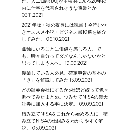
た。人工知能 (AI)が本格的に来る20年以
内に仕事を代替されそうな職業とか
03.11.2021
2021年版・秋の夜長には読書！今読むべ
きオススメ小説・ビジネス書10選を紹介
してみた。
06.10.2021
孤独にいることに価値を感じる人。で
も、時々自分ってダメなんじゃないかと
思ってしまう人へ。
19.09.2021
復業している人必見。確定申告の基本の
「き」を解説してみた
15.09.2021
どの証券会社にするか5社ほど絞って色々
調べてみたまとめ。つみたてNISAの楽天
証券に加入する事に決定。
09.09.2021
積み立てNISAをこれから始める人に。積
み立てNISAの仕組みをわかりやすく解
説。
05.09.2021