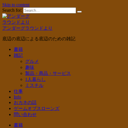
Skip to content
Search for:
アンダーグラウンドより
底辺の底辺による底辺のための雑記
書籍
雑記
グルメ
趣味
製品・商品・サービス
1人暮らし
ミスチル
仕事
Info
おカネの話
ゲームオブスローンズ
問い合わせ
書籍