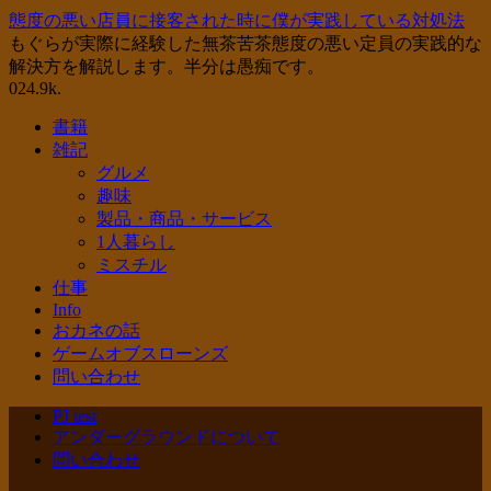
態度の悪い店員に接客された時に僕が実践している対処法
もぐらが実際に経験した無茶苦茶態度の悪い定員の実践的な
解決方を解説します。半分は愚痴です。
0
24.9k.
書籍
雑記
グルメ
趣味
製品・商品・サービス
1人暮らし
ミスチル
仕事
Info
おカネの話
ゲームオブスローンズ
問い合わせ
PJ test
アンダーグラウンドについて
問い合わせ