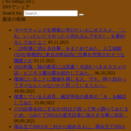
( No ratings yet )
SNSでシェア
Search for:
最近の投稿
マーケティングを簡単に学びたい人にオススメ。「こ
れ、いったいどうやったら売れるんですか? 」を要約
をしてみたよ！
05.11.2021
「20年後に消える仕事」をまとめてみた。人工知能
(AI)が本格的に来る20年以内に仕事を代替されそうな
職業とか
03.11.2021
2021年版・秋の夜長には読書！今読むべきオススメ小
説・ビジネス書10選を紹介してみた。
06.10.2021
孤独にいることに価値を感じる人。でも、時々自分っ
てダメなんじゃないかと思ってしまう人へ。
19.09.2021
復業している人必見。確定申告の基本の「き」を解説
してみた
15.09.2021
どの証券会社にするか5社ほど絞って色々調べてみたま
とめ。つみたてNISAの楽天証券に加入する事に決定。
09.09.2021
積み立てNISAをこれから始める人に。積み立てNISA