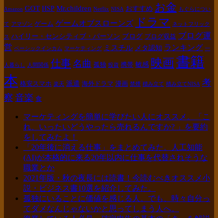
お金
GOT
Mr.children
HSP
おすすめ
Amazon
Netflix
NISA
もぐらについ
ドラマ
ゲームオブスローンズ
ゲーム
て
アマゾン
ネットフリック
ブログ運
ハイリー・センシティブ・パーソン
ブログ
ブログ収益
ス
営
ランキング
ミスチル
メタ認知
ベーシックインカム
マーケティング
一
書籍
映画
仕事
名曲
敏感
孤独
携帯
人暮らし
人間関係
投資
本
考
派遣
格安スマホ
海外ドラマ
漫画
楽天
禁煙
積み立て
積み立てNISA
察
音楽
食
マーケティングを簡単に学びたい人にオススメ。「こ
れ、いったいどうやったら売れるんですか? 」を要約
をしてみたよ！
「20年後に消える仕事」をまとめてみた。人工知能
(AI)が本格的に来る20年以内に仕事を代替されそうな
職業とか
2021年版・秋の夜長には読書！今読むべきオススメ小
説・ビジネス書10選を紹介してみた。
孤独にいることに価値を感じる人。でも、時々自分っ
てダメなんじゃないかと思ってしまう人へ。