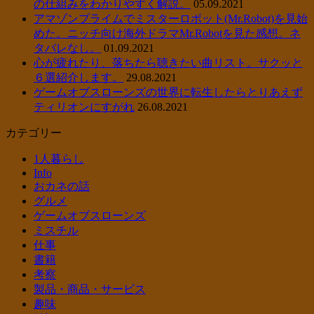
の仕組みをわかりやすく解説。
05.09.2021
アマゾンプライムでミスターロボット(Mr.Robot)を見始
めた。ニッチ向け海外ドラマMr.Robotを見た感想。ネ
タバレなし。
01.09.2021
心が疲れたり、落ちたら聴きたい曲リスト。サクッと
６選紹介します。
29.08.2021
ゲームオブスローンズの世界に転生したらとりあえず
ティリオンにすがれ
26.08.2021
カテゴリー
1人暮らし
Info
おカネの話
グルメ
ゲームオブスローンズ
ミスチル
仕事
書籍
考察
製品・商品・サービス
趣味