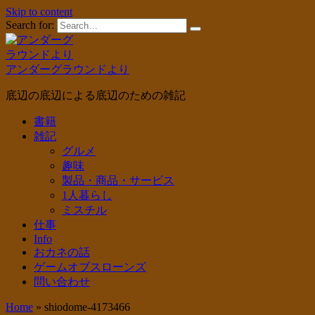
Skip to content
Search for:
アンダーグラウンドより
底辺の底辺による底辺のための雑記
書籍
雑記
グルメ
趣味
製品・商品・サービス
1人暮らし
ミスチル
仕事
Info
おカネの話
ゲームオブスローンズ
問い合わせ
Home
»
shiodome-4173466