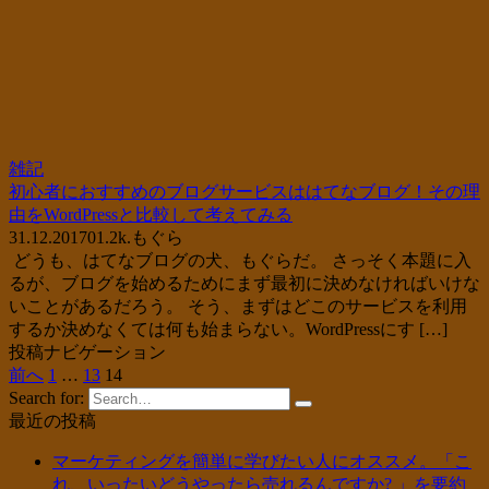
雑記
初心者におすすめのブログサービスははてなブログ！その理
由をWordPressと比較して考えてみる
31.12.2017
0
1.2k.
もぐら
どうも、はてなブログの犬、もぐらだ。 さっそく本題に入
るが、ブログを始めるためにまず最初に決めなければいけな
いことがあるだろう。 そう、まずはどこのサービスを利用
するか決めなくては何も始まらない。WordPressにす […]
投稿ナビゲーション
前へ
1
…
13
14
Search for:
最近の投稿
マーケティングを簡単に学びたい人にオススメ。「こ
れ、いったいどうやったら売れるんですか? 」を要約