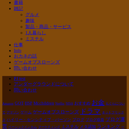
書籍
雑記
グルメ
趣味
製品・商品・サービス
1人暮らし
ミスチル
仕事
Info
おカネの話
ゲームオブスローンズ
問い合わせ
PJ test
アンダーグラウンドについて
問い合わせ
お金
GOT
Mr.children
HSP
おすすめ
Amazon
Netflix
NISA
もぐらについ
ドラマ
ゲームオブスローンズ
ゲーム
て
アマゾン
ネットフリック
ブログ運
ハイリー・センシティブ・パーソン
ブログ
ブログ収益
ス
営
ランキング
ミスチル
メタ認知
ベーシックインカム
マーケティング
一