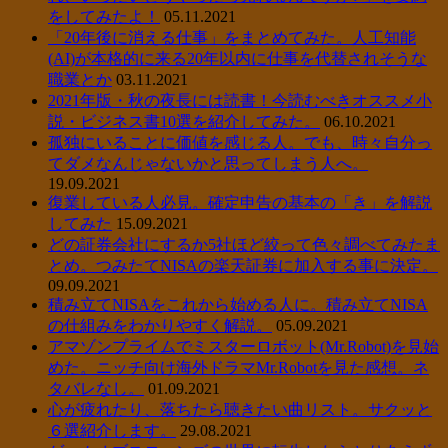
をしてみたよ！
05.11.2021
「20年後に消える仕事」をまとめてみた。人工知能
(AI)が本格的に来る20年以内に仕事を代替されそうな
職業とか
03.11.2021
2021年版・秋の夜長には読書！今読むべきオススメ小
説・ビジネス書10選を紹介してみた。
06.10.2021
孤独にいることに価値を感じる人。でも、時々自分っ
てダメなんじゃないかと思ってしまう人へ。
19.09.2021
復業している人必見。確定申告の基本の「き」を解説
してみた
15.09.2021
どの証券会社にするか5社ほど絞って色々調べてみたま
とめ。つみたてNISAの楽天証券に加入する事に決定。
09.09.2021
積み立てNISAをこれから始める人に。積み立てNISA
の仕組みをわかりやすく解説。
05.09.2021
アマゾンプライムでミスターロボット(Mr.Robot)を見始
めた。ニッチ向け海外ドラマMr.Robotを見た感想。ネ
タバレなし。
01.09.2021
心が疲れたり、落ちたら聴きたい曲リスト。サクッと
６選紹介します。
29.08.2021