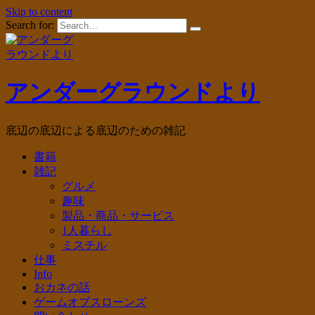
Skip to content
Search for:
アンダーグラウンドより
底辺の底辺による底辺のための雑記
書籍
雑記
グルメ
趣味
製品・商品・サービス
1人暮らし
ミスチル
仕事
Info
おカネの話
ゲームオブスローンズ