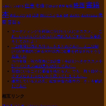
書籍
映画
仕事
名曲
敏感
孤独
携帯
人暮らし
人間関係
投資
本
考
派遣
格安スマホ
海外ドラマ
漫画
楽天
禁煙
積み立て
積み立てNISA
察
音楽
食
マーケティングを簡単に学びたい人にオススメ。「こ
れ、いったいどうやったら売れるんですか? 」を要約
をしてみたよ！
「20年後に消える仕事」をまとめてみた。人工知能
(AI)が本格的に来る20年以内に仕事を代替されそうな
職業とか
2021年版・秋の夜長には読書！今読むべきオススメ小
説・ビジネス書10選を紹介してみた。
孤独にいることに価値を感じる人。でも、時々自分っ
てダメなんじゃないかと思ってしまう人へ。
復業している人必見。確定申告の基本の「き」を解説
してみた
相互リンク
ほたるぷらす | ichinose-hotaru.com