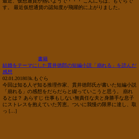
最近、仮想通貨が熱いようで・・・ こんにちは、もぐらで
す。 最近仮想通貨の認知度が飛躍的に上がりました。
書籍
結婚をテーマにした貫井徳郎の短編小説「崩れる」を読んだ
感想
02.01.2018
0
3k.
もぐら
今回は知る人ぞ知る推理作家、貫井徳郎氏が書いた短編小説
「崩れる」の感想をだらだらと綴っていこうと思う。 崩れ
るとは？ あらすじ 仕事もしない無責任な夫と身勝手な息子
にストレスを抱えていた芳恵。ついに我慢の限界に達し、取
っ […]