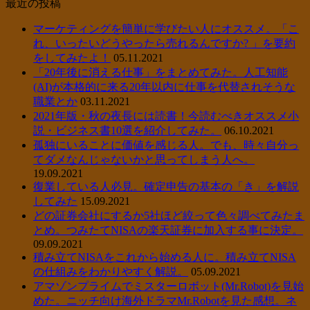
最近の投稿
マーケティングを簡単に学びたい人にオススメ。「こ
れ、いったいどうやったら売れるんですか? 」を要約
をしてみたよ！
05.11.2021
「20年後に消える仕事」をまとめてみた。人工知能
(AI)が本格的に来る20年以内に仕事を代替されそうな
職業とか
03.11.2021
2021年版・秋の夜長には読書！今読むべきオススメ小
説・ビジネス書10選を紹介してみた。
06.10.2021
孤独にいることに価値を感じる人。でも、時々自分っ
てダメなんじゃないかと思ってしまう人へ。
19.09.2021
復業している人必見。確定申告の基本の「き」を解説
してみた
15.09.2021
どの証券会社にするか5社ほど絞って色々調べてみたま
とめ。つみたてNISAの楽天証券に加入する事に決定。
09.09.2021
積み立てNISAをこれから始める人に。積み立てNISA
の仕組みをわかりやすく解説。
05.09.2021
アマゾンプライムでミスターロボット(Mr.Robot)を見始
めた。ニッチ向け海外ドラマMr.Robotを見た感想。ネ