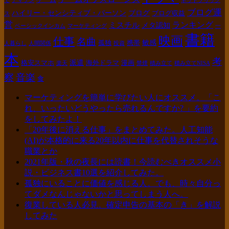
て
アマゾン
ネットフリック
ブログ運
ハイリー・センシティブ・パーソン
ブログ
ブログ収益
ス
営
ランキング
ミスチル
メタ認知
ベーシックインカム
マーケティング
一
書籍
映画
仕事
名曲
敏感
孤独
携帯
人暮らし
人間関係
投資
本
考
派遣
格安スマホ
海外ドラマ
漫画
楽天
禁煙
積み立て
積み立てNISA
察
音楽
食
マーケティングを簡単に学びたい人にオススメ。「こ
れ、いったいどうやったら売れるんですか? 」を要約
をしてみたよ！
「20年後に消える仕事」をまとめてみた。人工知能
(AI)が本格的に来る20年以内に仕事を代替されそうな
職業とか
2021年版・秋の夜長には読書！今読むべきオススメ小
説・ビジネス書10選を紹介してみた。
孤独にいることに価値を感じる人。でも、時々自分っ
てダメなんじゃないかと思ってしまう人へ。
復業している人必見。確定申告の基本の「き」を解説
してみた