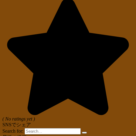
( No ratings yet )
SNSでシェア
Search for: