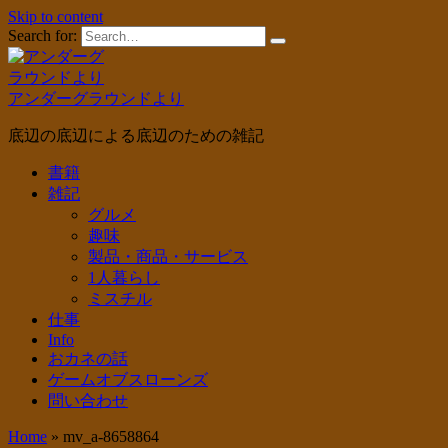
Skip to content
Search for:
アンダーグラウンドより
底辺の底辺による底辺のための雑記
書籍
雑記
グルメ
趣味
製品・商品・サービス
1人暮らし
ミスチル
仕事
Info
おカネの話
ゲームオブスローンズ
問い合わせ
Home
»
mv_a-8658864