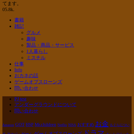
てます。
0
5.8k.
書籍
雑記
グルメ
趣味
製品・商品・サービス
1人暮らし
ミスチル
仕事
Info
おカネの話
ゲームオブスローンズ
問い合わせ
PJ test
アンダーグラウンドについて
問い合わせ
お金
GOT
Mr.children
HSP
おすすめ
Amazon
Netflix
NISA
もぐらについ
ドラマ
ゲームオブスローンズ
ゲーム