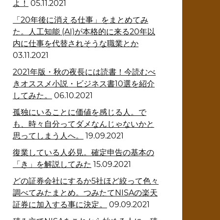
よ！
05.11.2021
「20年後に消える仕事」をまとめてみ
た。人工知能 (AI)が本格的に来る20年以
内に仕事を代替されそうな職業とか
03.11.2021
2021年版・秋の夜長には読書！今読むべ
きオススメ小説・ビジネス書10選を紹介
してみた。
06.10.2021
孤独にいることに価値を感じる人。で
も、時々自分ってダメなんじゃないかと
思ってしまう人へ。
19.09.2021
復業している人必見。確定申告の基本の
「き」を解説してみた
15.09.2021
どの証券会社にするか5社ほど絞って色々
調べてみたまとめ。つみたてNISAの楽天
証券に加入する事に決定。
09.09.2021