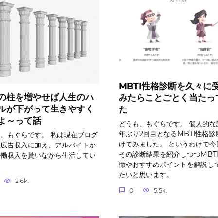
MBTI性格診断を久々に
の柱を増やせば人生のハ
みたらことごとく当たっ
ルが下がって生きやすく
た
よ～って話
どうも、もぐらです。 個人的な
年ぶり2回目となるMBTI性格診
、もぐらです。 私は現在ブログ
けてみました。 というわけで今
の広告収入に加え、アルバイトか
その診断結果を紹介しつつMBT
労働収入を貰いながら生活してい
徴やおすすめポイントを解説し
。
たいと思います。
2.6k.
0
5.5k.