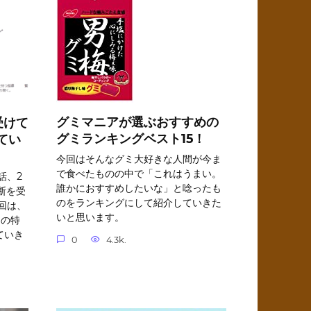
グミマニアが選ぶおすすめの
受けて
グミランキングベスト15！
てい
今回はそんなグミ大好きな人間が今ま
で食べたものの中で「これはうまい。
話、2
誰かにおすすめしたいな」と唸ったも
断を受
のをランキングにして紹介していきた
回は、
いと思います。
Iの特
ていき
0
4.3k.