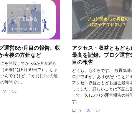
グ運営6か月目の報告。収
アクセス・収益ともども
か今後の方針など
最高を記録。ブログ運営
目の報告
ログを開設してから6か月が経ち
（正確には6月30日で）。ちょ
どうも、もぐらです。 放置気味
いんですけど、2か月に1回の運
ログですが、ありがたいことに
告の時間です。
アクセス収益ともども過去最高
しました。詳しいことは下記に
1.2k.
して、久しぶりの運営報告の時
す。
0
1.2k.