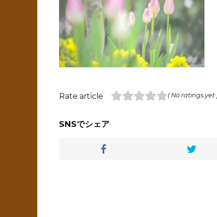
Rate article
( No ratings yet 
SNSでシェア