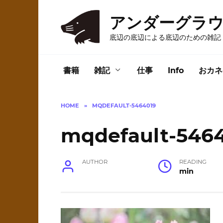
Skip
to
アンダーグラ
content
底辺の底辺による底辺のための雑記
書籍
雑記
仕事
Info
おカネ
HOME
»
MQDEFAULT-5464019
mqdefault-546
AUTHOR
READING
min