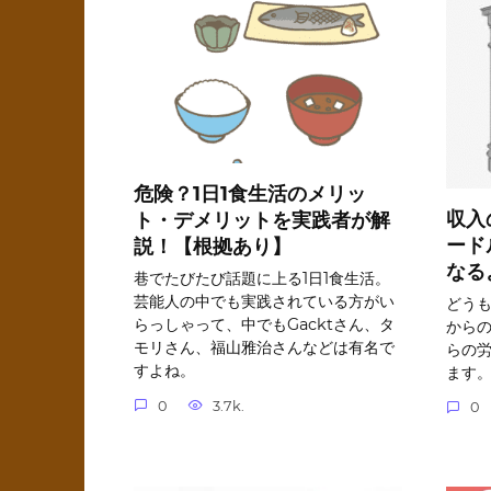
危険？1日1食生活のメリッ
収入
ト・デメリットを実践者が解
ード
説！【根拠あり】
なる
巷でたびたび話題に上る1日1食生活。
芸能人の中でも実践されている方がい
どうも
らっしゃって、中でもGacktさん、タ
から
モリさん、福山雅治さんなどは有名で
らの
すよね。
ます
0
3.7k.
0