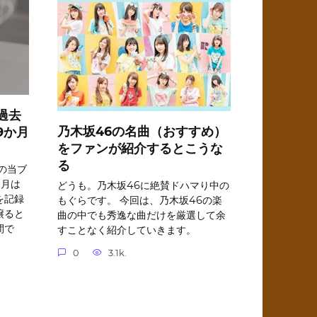
過去
乃木坂46の名曲（おすすめ）
9か月
をファンが紹介するとこうな
る
の当ブ
9月は
どうも。乃木坂46に絶賛ドハマり中の
を記録
もぐらです。 今回は、乃木坂46の楽
譲ると
曲の中でも秀逸な曲だけを厳選して余
間で
すことなく紹介していきます。
0
3.1k.