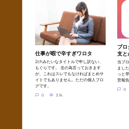
ブロ
仕事が暇で辛すぎワロタ
支と
2chみたいなタイトルで申し訳ない、
当ブ
もぐらです。 念の為言っておきます
ました
が、これはスレでもなければまとめサ
っと早
イトでもありません。ただの個人ブロ
営報
グです。
0
0
3.1k.