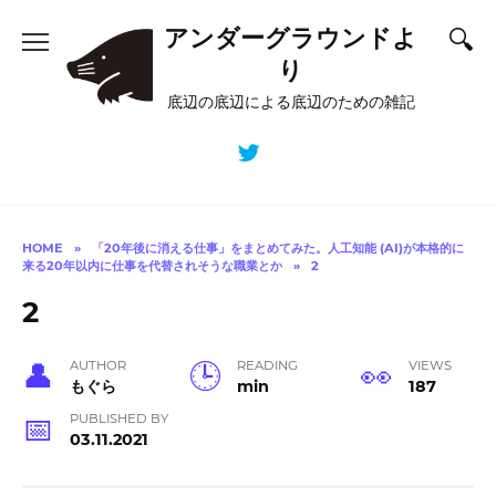
Skip
アンダーグラウンドよ
to
content
り
底辺の底辺による底辺のための雑記
HOME
»
「20年後に消える仕事」をまとめてみた。人工知能 (AI)が本格的に
来る20年以内に仕事を代替されそうな職業とか
»
2
2
AUTHOR
READING
VIEWS
もぐら
min
187
PUBLISHED BY
03.11.2021