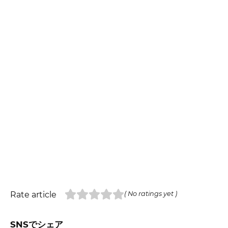
Rate article
( No ratings yet )
SNSでシェア