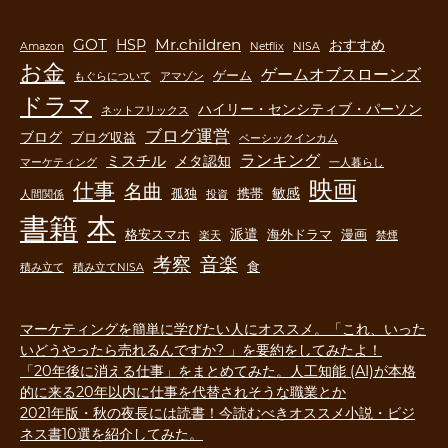
GOT
Mr.children
HSP
おすすめ
Amazon
Netflix
NISA
お金
ゲームオブスローンズ
ゲーム
もぐらについて
アマゾン
ドラマ
ハイリー・センシティブ・パーソン
ネットフリックス
ブログ運営
ブログ
ブログ収益
ベーシックインカム
ランキング
ミスチル
メタ認知
マーケティング
一人暮らし
映画
仕事
名曲
敏感
孤独
携帯
人間関係
投資
書籍
本
派遣
格安スマホ
海外ドラマ
漫画
楽天
禁煙
音楽
考察
食
積み立て
積み立てNISA
マーケティングを簡単に学びたい人にオススメ。「これ、いった
いどうやったら売れるんですか? 」を要約をしてみたよ！
「20年後に消える仕事」をまとめてみた。人工知能 (AI)が本格
的に来る20年以内に仕事を代替されそうな職業とか
2021年版・秋の夜長には読書！今読むべきオススメ小説・ビジ
ネス書10選を紹介してみた。