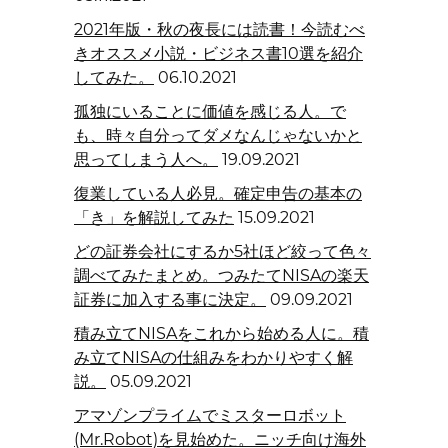
2021年版・秋の夜長には読書！今読むべ
きオススメ小説・ビジネス書10選を紹介
してみた。
06.10.2021
孤独にいることに価値を感じる人。で
も、時々自分ってダメなんじゃないかと
思ってしまう人へ。
19.09.2021
復業している人必見。確定申告の基本の
「き」を解説してみた
15.09.2021
どの証券会社にするか5社ほど絞って色々
調べてみたまとめ。つみたてNISAの楽天
証券に加入する事に決定。
09.09.2021
積み立てNISAをこれから始める人に。積
み立てNISAの仕組みをわかりやすく解
説。
05.09.2021
アマゾンプライムでミスターロボット
(Mr.Robot)を見始めた。ニッチ向け海外