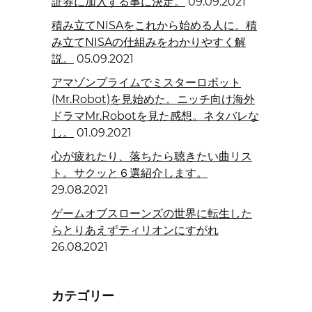
証券に加入する事に決定。
09.09.2021
積み立てNISAをこれから始める人に。積
み立てNISAの仕組みをわかりやすく解
説。
05.09.2021
アマゾンプライムでミスターロボット
(Mr.Robot)を見始めた。ニッチ向け海外
ドラマMr.Robotを見た感想。ネタバレな
し。
01.09.2021
心が疲れたり、落ちたら聴きたい曲リス
ト。サクッと６選紹介します。
29.08.2021
ゲームオブスローンズの世界に転生した
らとりあえずティリオンにすがれ
26.08.2021
カテゴリー