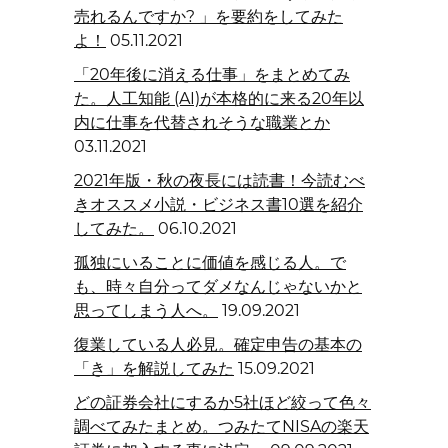
売れるんですか? 」を要約をしてみた
よ！
05.11.2021
「20年後に消える仕事」をまとめてみ
た。人工知能 (AI)が本格的に来る20年以
内に仕事を代替されそうな職業とか
03.11.2021
2021年版・秋の夜長には読書！今読むべ
きオススメ小説・ビジネス書10選を紹介
してみた。
06.10.2021
孤独にいることに価値を感じる人。で
も、時々自分ってダメなんじゃないかと
思ってしまう人へ。
19.09.2021
復業している人必見。確定申告の基本の
「き」を解説してみた
15.09.2021
どの証券会社にするか5社ほど絞って色々
調べてみたまとめ。つみたてNISAの楽天