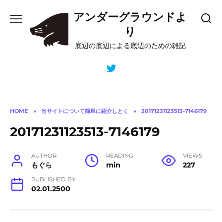
Skip
アンダーグラウンドよ
to
content
り
底辺の底辺による底辺のための雑記
HOME
»
当サイトについて簡単に紹介しとく
»
20171231123513-7146179
20171231123513-7146179
AUTHOR
READING
VIEWS
もぐら
min
227
PUBLISHED BY
02.01.2500