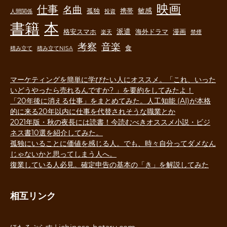
映画
仕事
名曲
敏感
孤独
携帯
人間関係
投資
書籍
本
派遣
格安スマホ
海外ドラマ
漫画
楽天
禁煙
音楽
考察
食
積み立て
積み立てNISA
マーケティングを簡単に学びたい人にオススメ。「これ、いった
いどうやったら売れるんですか? 」を要約をしてみたよ！
「20年後に消える仕事」をまとめてみた。人工知能 (AI)が本格
的に来る20年以内に仕事を代替されそうな職業とか
2021年版・秋の夜長には読書！今読むべきオススメ小説・ビジ
ネス書10選を紹介してみた。
孤独にいることに価値を感じる人。でも、時々自分ってダメなん
じゃないかと思ってしまう人へ。
復業している人必見。確定申告の基本の「き」を解説してみた
相互リンク