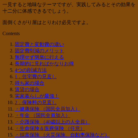
一見すると地味なテーマですが、実践してみるとその効果を
十二分に体感できるでしょう。
面倒くさがり屋はとりわけ必見ですよ。
Contents
固定費と変動費の違い
固定費削減のメリット
無理せず簡単に行える
長期的に見ればかなりお得
4つの削減方法
1．住宅費の見直し
持ち家の場合
賃貸の場合
実家暮らしが最強！
2．保険料の見直し
・健康保険 （国民全員加入）
・年金 （国民全員加入）
・介護保険 （40歳以上の人全員）
・生命保険＆医療保険 （任意）
・損害保険 （火災保険、自動車保険など）