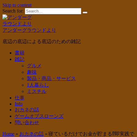
Skip to content
Search for:
アンダーグラウンドより
底辺の底辺による底辺のための雑記
書籍
雑記
グルメ
趣味
製品・商品・サービス
1人暮らし
ミスチル
仕事
Info
おカネの話
ゲームオブスローンズ
問い合わせ
Home
»
おカネの話
»
寝ているだけでお金が貯まる⁉即実践で