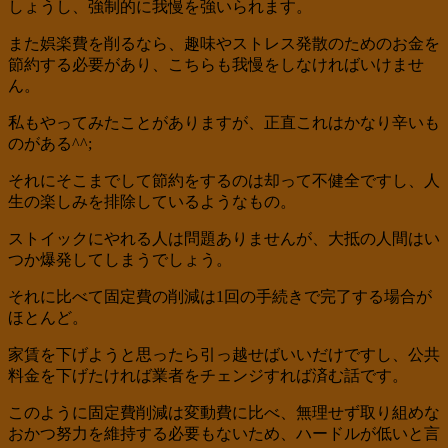
しょうし、強制的に我慢を強いられます。
また娯楽費を削るなら、趣味やストレス発散のためのお金を
節約する必要があり、こちらも我慢をしなければいけませ
ん。
私もやってみたことがありますが、正直これはかなり辛いも
のがある^^;
それにそこまでして節約をするのは却って不健全ですし、人
生の楽しみを排除しているようなもの。
ストイックにやれる人は問題ありませんが、大抵の人間はい
つか爆発してしまうでしょう。
それに比べて固定費の削減は1回の手続きで完了する場合が
ほとんど。
家賃を下げようと思ったら引っ越せばいいだけですし、公共
料金を下げたければ業者をチェンジすれば済む話です。
このように固定費削減は変動費に比べ、無理せず取り組めな
おかつ努力を維持する必要もないため、ハードルが低いと言