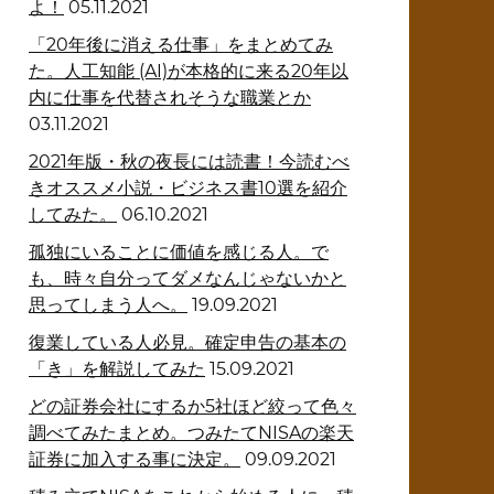
よ！
05.11.2021
「20年後に消える仕事」をまとめてみ
た。人工知能 (AI)が本格的に来る20年以
内に仕事を代替されそうな職業とか
03.11.2021
2021年版・秋の夜長には読書！今読むべ
きオススメ小説・ビジネス書10選を紹介
してみた。
06.10.2021
孤独にいることに価値を感じる人。で
も、時々自分ってダメなんじゃないかと
思ってしまう人へ。
19.09.2021
復業している人必見。確定申告の基本の
「き」を解説してみた
15.09.2021
どの証券会社にするか5社ほど絞って色々
調べてみたまとめ。つみたてNISAの楽天
証券に加入する事に決定。
09.09.2021