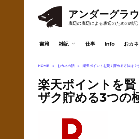
Skip
to
アンダーグラ
content
底辺の底辺による底辺のための雑記
書籍
雑記
仕事
Info
おカネ
HOME
»
おカネの話
»
楽天ポイントを賢く貯める方法は？
楽天ポイントを賢
ザク貯める3つの