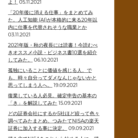
よ！
05.11.2021
「20年後に消える仕事」をまとめてみ
た。人工知能 (AI)が本格的に来る20年以
内に仕事を代替されそうな職業とか
03.11.2021
2021年版・秋の夜長には読書！今読むべ
きオススメ小説・ビジネス書10選を紹介
してみた。
06.10.2021
孤独にいることに価値を感じる人。で
も、時々自分ってダメなんじゃないかと
思ってしまう人へ。
19.09.2021
復業している人必見。確定申告の基本の
「き」を解説してみた
15.09.2021
どの証券会社にするか5社ほど絞って色々
調べてみたまとめ。つみたてNISAの楽天
証券に加入する事に決定。
09.09.2021