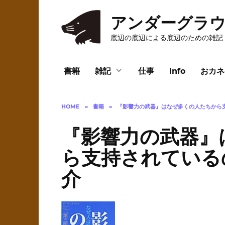
Skip
to
アンダーグラ
content
底辺の底辺による底辺のための雑記
書籍
雑記
仕事
Info
おカネ
HOME
»
書籍
»
『影響力の武器』はなぜ多くの人たちから
『影響力の武器』
ら支持されている
介