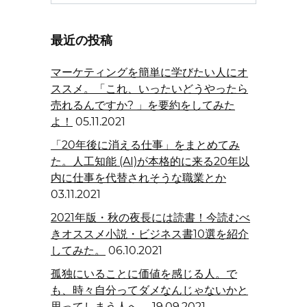
for:
最近の投稿
マーケティングを簡単に学びたい人にオ
ススメ。「これ、いったいどうやったら
売れるんですか? 」を要約をしてみた
よ！
05.11.2021
「20年後に消える仕事」をまとめてみ
た。人工知能 (AI)が本格的に来る20年以
内に仕事を代替されそうな職業とか
03.11.2021
2021年版・秋の夜長には読書！今読むべ
きオススメ小説・ビジネス書10選を紹介
してみた。
06.10.2021
孤独にいることに価値を感じる人。で
も、時々自分ってダメなんじゃないかと
思ってしまう人へ。
19.09.2021