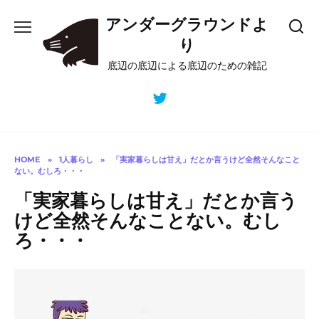
Skip
アンダーグラウンドよ
to
content
り
底辺の底辺による底辺のための雑記
HOME
»
1人暮らし
»
「実家暮らしは甘え」だとか言うけど全然そんなこと
ない。むしろ・・・
「実家暮らしは甘え」だとか言う
けど全然そんなことない。むし
ろ・・・