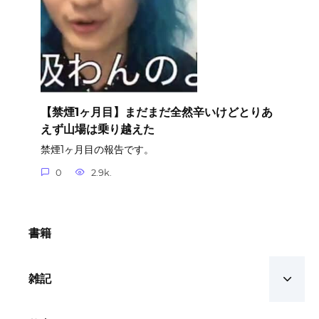
【禁煙1ヶ月目】まだまだ全然辛いけどとりあ
えず山場は乗り越えた
禁煙1ヶ月目の報告です。
0
2.9k.
書籍
雑記