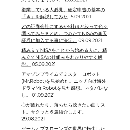
復業している人必見。確定申告の基本の
「き」を解説してみた
15.09.2021
どの証券会社にするか5社ほど絞って色々
調べてみたまとめ。つみたてNISAの楽天
証券に加入する事に決定。
09.09.2021
積み立てNISAをこれから始める人に。積
み立てNISAの仕組みをわかりやすく解
説。
05.09.2021
アマゾンプライムでミスターロボット
(Mr.Robot)を見始めた。ニッチ向け海外
ドラマMr.Robotを見た感想。ネタバレな
し。
01.09.2021
心が疲れたり、落ちたら聴きたい曲リス
ト。サクッと６選紹介します。
29.08.2021
ゲームオブスローンズの世界に転生した