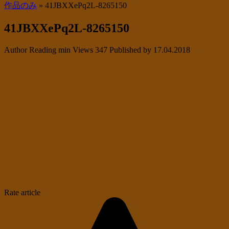
作品のみ
»
41JBXXePq2L-8265150
41JBXXePq2L-8265150
Author
Reading
min
Views
347
Published by
17.04.2018
Rate article