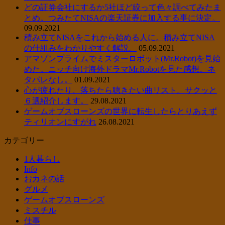
どの証券会社にするか5社ほど絞って色々調べてみたま
とめ。つみたてNISAの楽天証券に加入する事に決定。
09.09.2021
積み立てNISAをこれから始める人に。積み立てNISA
の仕組みをわかりやすく解説。
05.09.2021
アマゾンプライムでミスターロボット(Mr.Robot)を見始
めた。ニッチ向け海外ドラマMr.Robotを見た感想。ネ
タバレなし。
01.09.2021
心が疲れたり、落ちたら聴きたい曲リスト。サクッと
６選紹介します。
29.08.2021
ゲームオブスローンズの世界に転生したらとりあえず
ティリオンにすがれ
26.08.2021
カテゴリー
1人暮らし
Info
おカネの話
グルメ
ゲームオブスローンズ
ミスチル
仕事