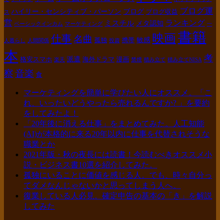
ブログ運
ハイリー・センシティブ・パーソン
ブログ
ブログ収益
ス
営
ランキング
ミスチル
メタ認知
ベーシックインカム
マーケティング
一
書籍
映画
仕事
名曲
敏感
孤独
携帯
人暮らし
人間関係
投資
本
考
派遣
格安スマホ
海外ドラマ
漫画
楽天
禁煙
積み立て
積み立てNISA
察
音楽
食
マーケティングを簡単に学びたい人にオススメ。「こ
れ、いったいどうやったら売れるんですか? 」を要約
をしてみたよ！
「20年後に消える仕事」をまとめてみた。人工知能
(AI)が本格的に来る20年以内に仕事を代替されそうな
職業とか
2021年版・秋の夜長には読書！今読むべきオススメ小
説・ビジネス書10選を紹介してみた。
孤独にいることに価値を感じる人。でも、時々自分っ
てダメなんじゃないかと思ってしまう人へ。
復業している人必見。確定申告の基本の「き」を解説
してみた