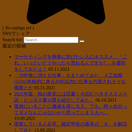
( No ratings yet )
SNSでシェア
Search for:
最近の投稿
マーケティングを簡単に学びたい人にオススメ。「こ
れ、いったいどうやったら売れるんですか? 」を要約
をしてみたよ！
05.11.2021
「20年後に消える仕事」をまとめてみた。人工知能
(AI)が本格的に来る20年以内に仕事を代替されそうな
職業とか
03.11.2021
2021年版・秋の夜長には読書！今読むべきオススメ小
説・ビジネス書10選を紹介してみた。
06.10.2021
孤独にいることに価値を感じる人。でも、時々自分っ
てダメなんじゃないかと思ってしまう人へ。
19.09.2021
復業している人必見。確定申告の基本の「き」を解説
してみた
15.09.2021