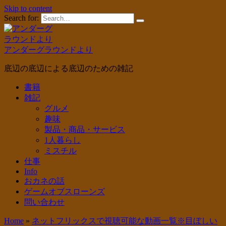
Skip to content
Search for:
アンダーグラウンドより
底辺の底辺による底辺のための雑記
書籍
雑記
グルメ
趣味
製品・商品・サービス
1人暮らし
ミスチル
仕事
Info
おカネの話
ゲームオブスローンズ
問い合わせ
Home
»
ネットフリックスで視聴可能な動画一覧※目ぼしい