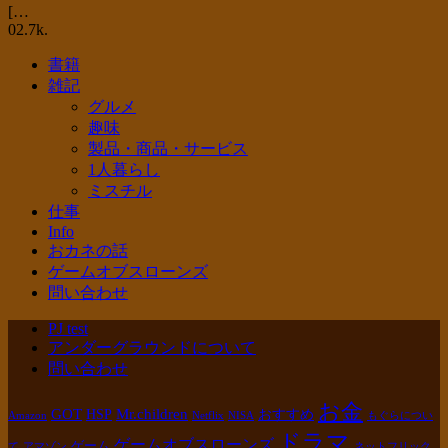
[…
0
2.7k.
書籍
雑記
グルメ
趣味
製品・商品・サービス
1人暮らし
ミスチル
仕事
Info
おカネの話
ゲームオブスローンズ
問い合わせ
PJ test
アンダーグラウンドについて
問い合わせ
お金
GOT
Mr.children
HSP
おすすめ
Amazon
Netflix
NISA
もぐらについ
ドラマ
ゲームオブスローンズ
ゲーム
て
アマゾン
ネットフリック