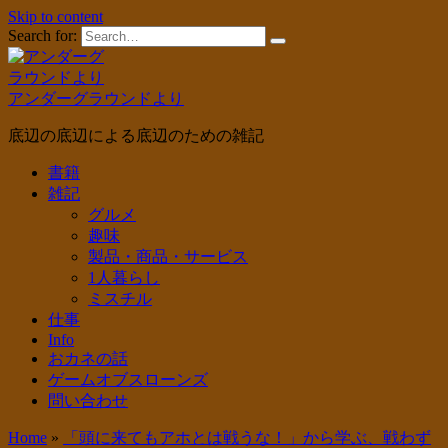
Skip to content
Search for:
アンダーグラウンドより
底辺の底辺による底辺のための雑記
書籍
雑記
グルメ
趣味
製品・商品・サービス
1人暮らし
ミスチル
仕事
Info
おカネの話
ゲームオブスローンズ
問い合わせ
Home
»
「頭に来てもアホとは戦うな！」から学ぶ、戦わず