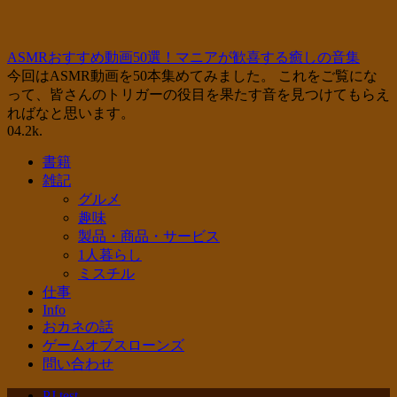
ASMRおすすめ動画50選！マニアが歓喜する癒しの音集
今回はASMR動画を50本集めてみました。 これをご覧にな
って、皆さんのトリガーの役目を果たす音を見つけてもらえ
ればなと思います。
0
4.2k.
書籍
雑記
グルメ
趣味
製品・商品・サービス
1人暮らし
ミスチル
仕事
Info
おカネの話
ゲームオブスローンズ
問い合わせ
PJ test