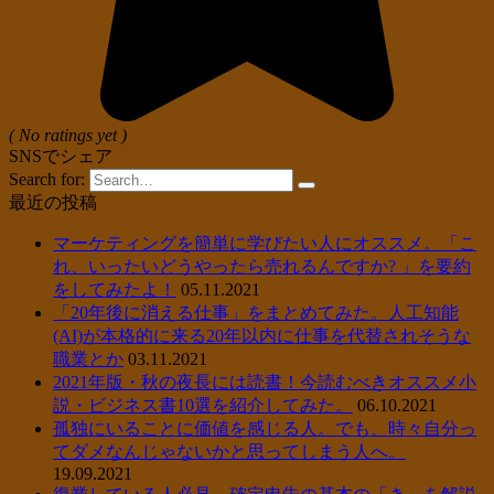
( No ratings yet )
SNSでシェア
Search for:
最近の投稿
マーケティングを簡単に学びたい人にオススメ。「こ
れ、いったいどうやったら売れるんですか? 」を要約
をしてみたよ！
05.11.2021
「20年後に消える仕事」をまとめてみた。人工知能
(AI)が本格的に来る20年以内に仕事を代替されそうな
職業とか
03.11.2021
2021年版・秋の夜長には読書！今読むべきオススメ小
説・ビジネス書10選を紹介してみた。
06.10.2021
孤独にいることに価値を感じる人。でも、時々自分っ
てダメなんじゃないかと思ってしまう人へ。
19.09.2021