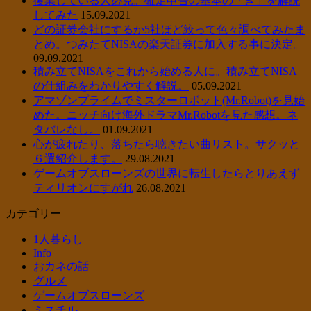
復業している人必見。確定申告の基本の「き」を解説
してみた
15.09.2021
どの証券会社にするか5社ほど絞って色々調べてみたま
とめ。つみたてNISAの楽天証券に加入する事に決定。
09.09.2021
積み立てNISAをこれから始める人に。積み立てNISA
の仕組みをわかりやすく解説。
05.09.2021
アマゾンプライムでミスターロボット(Mr.Robot)を見始
めた。ニッチ向け海外ドラマMr.Robotを見た感想。ネ
タバレなし。
01.09.2021
心が疲れたり、落ちたら聴きたい曲リスト。サクッと
６選紹介します。
29.08.2021
ゲームオブスローンズの世界に転生したらとりあえず
ティリオンにすがれ
26.08.2021
カテゴリー
1人暮らし
Info
おカネの話
グルメ
ゲームオブスローンズ
ミスチル