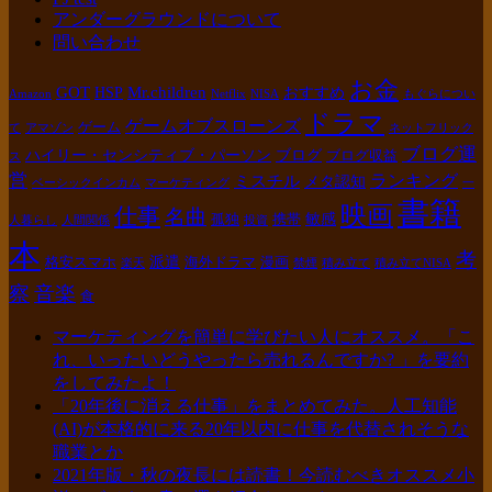
アンダーグラウンドについて
問い合わせ
お金
GOT
Mr.children
HSP
おすすめ
Amazon
Netflix
NISA
もぐらについ
ドラマ
ゲームオブスローンズ
ゲーム
て
アマゾン
ネットフリック
ブログ運
ハイリー・センシティブ・パーソン
ブログ
ブログ収益
ス
営
ランキング
ミスチル
メタ認知
ベーシックインカム
マーケティング
一
書籍
映画
仕事
名曲
敏感
孤独
携帯
人暮らし
人間関係
投資
本
考
派遣
格安スマホ
海外ドラマ
漫画
楽天
禁煙
積み立て
積み立てNISA
察
音楽
食
マーケティングを簡単に学びたい人にオススメ。「こ
れ、いったいどうやったら売れるんですか? 」を要約
をしてみたよ！
「20年後に消える仕事」をまとめてみた。人工知能
(AI)が本格的に来る20年以内に仕事を代替されそうな
職業とか
2021年版・秋の夜長には読書！今読むべきオススメ小