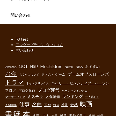
問い合わせ
PJ test
アンダーグラウンドについて
問い合わせ
GOT
Mr.children
HSP
おすすめ
Amazon
Netflix
NISA
お金
ゲームオブスローンズ
ゲーム
もぐらについて
アマゾン
ドラマ
ハイリー・センシティブ・パーソン
ネットフリックス
ブログ運営
ブログ
ブログ収益
ベーシックインカム
ランキング
ミスチル
メタ認知
マーケティング
一人暮らし
映画
仕事
名曲
敏感
孤独
携帯
人間関係
投資
書籍
本
派遣
格安スマホ
海外ドラマ
漫画
楽天
禁煙