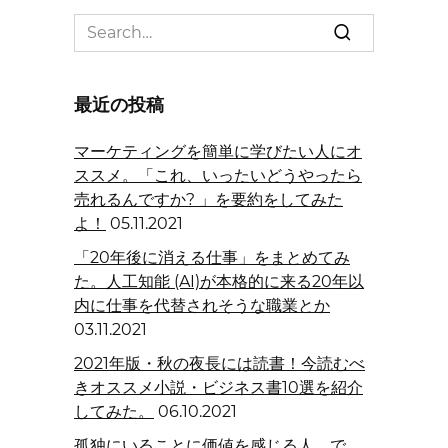
Search
for:
最近の投稿
マーケティングを簡単に学びたい人にオ
ススメ。「これ、いったいどうやったら
売れるんですか? 」を要約をしてみた
よ！
05.11.2021
「20年後に消える仕事」をまとめてみ
た。人工知能 (AI)が本格的に来る20年以
内に仕事を代替されそうな職業とか
03.11.2021
2021年版・秋の夜長には読書！今読むべ
きオススメ小説・ビジネス書10選を紹介
してみた。
06.10.2021
孤独にいることに価値を感じる人。で