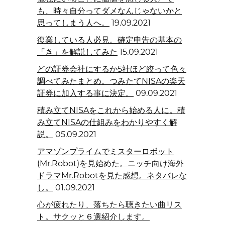
も、時々自分ってダメなんじゃないかと
思ってしまう人へ。
19.09.2021
復業している人必見。確定申告の基本の
「き」を解説してみた
15.09.2021
どの証券会社にするか5社ほど絞って色々
調べてみたまとめ。つみたてNISAの楽天
証券に加入する事に決定。
09.09.2021
積み立てNISAをこれから始める人に。積
み立てNISAの仕組みをわかりやすく解
説。
05.09.2021
アマゾンプライムでミスターロボット
(Mr.Robot)を見始めた。ニッチ向け海外
ドラマMr.Robotを見た感想。ネタバレな
し。
01.09.2021
心が疲れたり、落ちたら聴きたい曲リス
ト。サクッと６選紹介します。