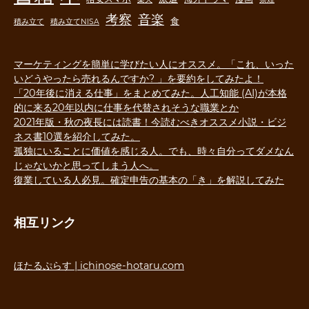
音楽
考察
食
積み立て
積み立てNISA
マーケティングを簡単に学びたい人にオススメ。「これ、いった
いどうやったら売れるんですか? 」を要約をしてみたよ！
「20年後に消える仕事」をまとめてみた。人工知能 (AI)が本格
的に来る20年以内に仕事を代替されそうな職業とか
2021年版・秋の夜長には読書！今読むべきオススメ小説・ビジ
ネス書10選を紹介してみた。
孤独にいることに価値を感じる人。でも、時々自分ってダメなん
じゃないかと思ってしまう人へ。
復業している人必見。確定申告の基本の「き」を解説してみた
相互リンク
ほたるぷらす | ichinose-hotaru.com