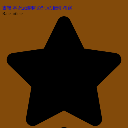
書籍
本
死ぬ瞬間の5つの後悔
考察
Rate article