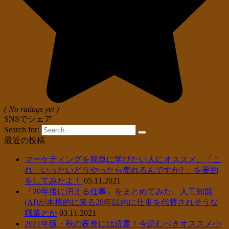
( No ratings yet )
SNSでシェア
Search for:
最近の投稿
マーケティングを簡単に学びたい人にオススメ。「こ
れ、いったいどうやったら売れるんですか? 」を要約
をしてみたよ！
05.11.2021
「20年後に消える仕事」をまとめてみた。人工知能
(AI)が本格的に来る20年以内に仕事を代替されそうな
職業とか
03.11.2021
2021年版・秋の夜長には読書！今読むべきオススメ小