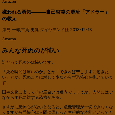
Amazon
嫌われる勇気―――自己啓発の源流「アドラー」
の教え
岸見 一郎,古賀 史健 ダイヤモンド社 2013-12-13
Amazon
みんな死ぬのが怖い
誰だって死ぬのは怖いです。
「死ぬ瞬間は痛いのか」とか「できれば苦しまずに逝きた
い」とか、死ぬことに対して少なからず恐怖心を抱いていま
す。
国や文化によってその度合いは違うでしょうが、人間には少
なからず死に対する恐怖がある。
さすがに恐怖心がないとなると、危機管理が一切できなくな
りますから恐怖心は人間に備わった生得的な本能といっても