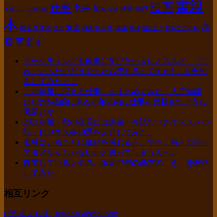
書籍
映画
仕事
名曲
敏感
孤独
携帯
人暮らし
人間関係
投資
本
考
派遣
格安スマホ
海外ドラマ
漫画
楽天
禁煙
積み立て
積み立てNISA
察
音楽
食
マーケティングを簡単に学びたい人にオススメ。「こ
れ、いったいどうやったら売れるんですか? 」を要約
をしてみたよ！
「20年後に消える仕事」をまとめてみた。人工知能
(AI)が本格的に来る20年以内に仕事を代替されそうな
職業とか
2021年版・秋の夜長には読書！今読むべきオススメ小
説・ビジネス書10選を紹介してみた。
孤独にいることに価値を感じる人。でも、時々自分っ
てダメなんじゃないかと思ってしまう人へ。
復業している人必見。確定申告の基本の「き」を解説
してみた
相互リンク
ほたるぷらす | ichinose-hotaru.com