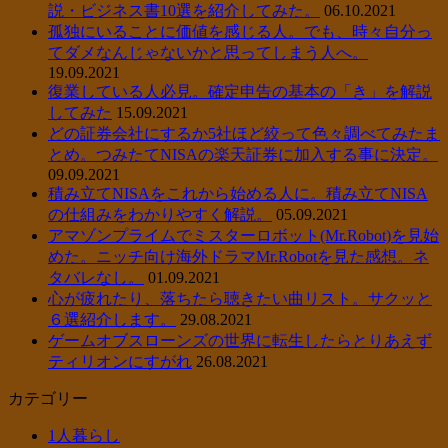
説・ビジネス書10選を紹介してみた。
06.10.2021
孤独にいることに価値を感じる人。でも、時々自分っ
てダメなんじゃないかと思ってしまう人へ。
19.09.2021
復業している人必見。確定申告の基本の「き」を解説
してみた
15.09.2021
どの証券会社にするか5社ほど絞って色々調べてみたま
とめ。つみたてNISAの楽天証券に加入する事に決定。
09.09.2021
積み立てNISAをこれから始める人に。積み立てNISA
の仕組みをわかりやすく解説。
05.09.2021
アマゾンプライムでミスターロボット(Mr.Robot)を見始
めた。ニッチ向け海外ドラマMr.Robotを見た感想。ネ
タバレなし。
01.09.2021
心が疲れたり、落ちたら聴きたい曲リスト。サクッと
６選紹介します。
29.08.2021
ゲームオブスローンズの世界に転生したらとりあえず
ティリオンにすがれ
26.08.2021
カテゴリー
1人暮らし