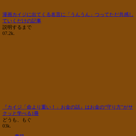
漫画カイジに出てくる名言に「うんうん」つってただ共感し
ていくだけの記事
説明するまで
0
7.2k.
『カイジ「命より重い！」お金の話』はお金の“守り方”がサ
クッと学べる1冊
どうも、もぐ
0
3k.