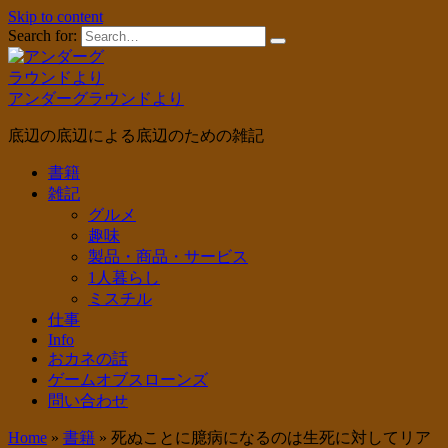
Skip to content
Search for:
アンダーグラウンドより
底辺の底辺による底辺のための雑記
書籍
雑記
グルメ
趣味
製品・商品・サービス
1人暮らし
ミスチル
仕事
Info
おカネの話
ゲームオブスローンズ
問い合わせ
Home
»
書籍
»
死ぬことに臆病になるのは生死に対してリア