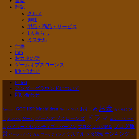
書籍
雑記
グルメ
趣味
製品・商品・サービス
1人暮らし
ミスチル
仕事
Info
おカネの話
ゲームオブスローンズ
問い合わせ
PJ test
アンダーグラウンドについて
問い合わせ
お金
GOT
Mr.children
HSP
おすすめ
Amazon
Netflix
NISA
もぐらについ
ドラマ
ゲームオブスローンズ
ゲーム
て
アマゾン
ネットフリック
ブログ運
ハイリー・センシティブ・パーソン
ブログ
ブログ収益
ス
営
ランキング
ミスチル
メタ認知
ベーシックインカム
マーケティング
一