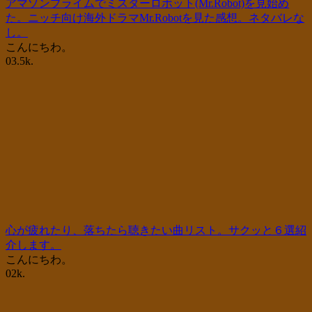
アマゾンプライムでミスターロボット(Mr.Robot)を見始め
た。ニッチ向け海外ドラマMr.Robotを見た感想。ネタバレな
し。
こんにちわ。
0
3.5k.
心が疲れたり、落ちたら聴きたい曲リスト。サクッと６選紹
介します。
こんにちわ。
0
2k.