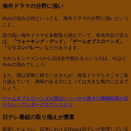
海外ドラマの分野に強い
Huluの強みは何といっても、海外ドラマの分野に強いという
こと。
質の高い海外ドラマを多数取り揃えていて、有名作品で言え
ば、
「ウォーキング・デッド」「ゲームオブスローンズ」
「シリコンバレー」
などがあります。
それらをシーズン1からほぼ全作観れるというのは、やはり
Huluの強みでしょう。
また、僕は実際に観ていませんが、韓流ドラマもそこそこ取
り揃えていて、興味のある方にとっては大きな魅力になるで
しょう。
ゲームオブスローンズが面白い！ハマり過ぎて睡眠時間が足
りない – アンダーグラウンドより
日テレ番組の取り揃えが豊富
前述したように、日本におけるHuluは日テレが管理している