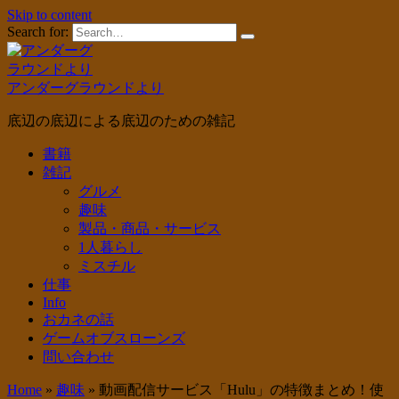
Skip to content
Search for:
アンダーグラウンドより
底辺の底辺による底辺のための雑記
書籍
雑記
グルメ
趣味
製品・商品・サービス
1人暮らし
ミスチル
仕事
Info
おカネの話
ゲームオブスローンズ
問い合わせ
Home
»
趣味
»
動画配信サービス「Hulu」の特徴まとめ！使