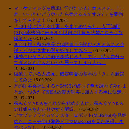
マーケティングを簡単に学びたい人にオススメ。「こ
れ、いったいどうやったら売れるんですか? 」を要約
をしてみたよ！
05.11.2021
「20年後に消える仕事」をまとめてみた。人工知能
(AI)が本格的に来る20年以内に仕事を代替されそうな
職業とか
03.11.2021
2021年版・秋の夜長には読書！今読むべきオススメ小
説・ビジネス書10選を紹介してみた。
06.10.2021
孤独にいることに価値を感じる人。でも、時々自分っ
てダメなんじゃないかと思ってしまう人へ。
19.09.2021
復業している人必見。確定申告の基本の「き」を解説
してみた
15.09.2021
どの証券会社にするか5社ほど絞って色々調べてみたま
とめ。つみたてNISAの楽天証券に加入する事に決定。
09.09.2021
積み立てNISAをこれから始める人に。積み立てNISA
の仕組みをわかりやすく解説。
05.09.2021
アマゾンプライムでミスターロボット(Mr.Robot)を見始
めた。ニッチ向け海外ドラマMr.Robotを見た感想。ネ
タバレなし。
01.09.2021