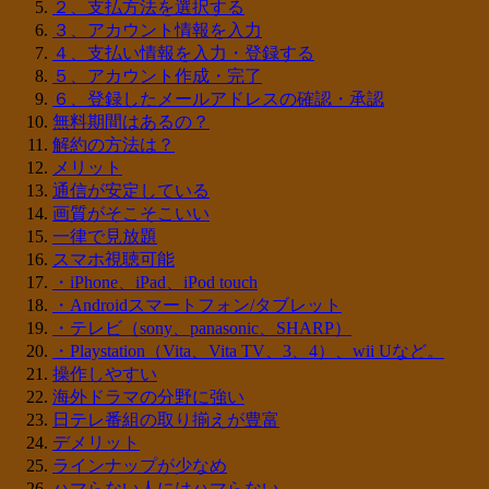
２、支払方法を選択する
３、アカウント情報を入力
４、支払い情報を入力・登録する
５、アカウント作成・完了
６、登録したメールアドレスの確認・承認
無料期間はあるの？
解約の方法は？
メリット
通信が安定している
画質がそこそこいい
一律で見放題
スマホ視聴可能
・iPhone、iPad、iPod touch
・Androidスマートフォン/タブレット
・テレビ（sony、panasonic、SHARP）
・Playstation（Vita、Vita TV、3、4）、wii Uなど。
操作しやすい
海外ドラマの分野に強い
日テレ番組の取り揃えが豊富
デメリット
ラインナップが少なめ
ハマらない人にはハマらない