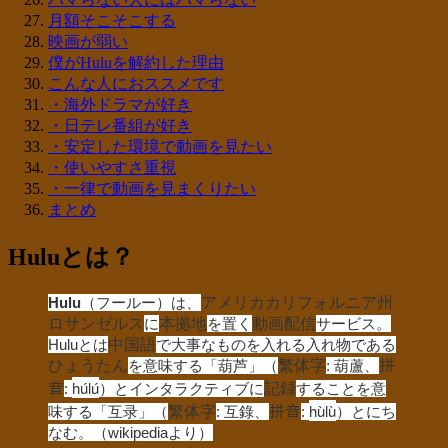
月額そこそこする
映画が弱い
僕がHuluを解約した理由
こんな人におススメです
・海外ドラマが好き
・日テレ番組が好き
・安定した環境で動画を見たい
・使いやすさ重視
・一律で動画を見まくりたい
まとめ
Huluとは？
Hulu
（フールー）は、
アメリカカリフォルニア州
ロサンゼルス
に
本拠地
を置く
動画配信
サービス。
Huluとは
中国語
で大事なものを入れる入れ物である
ひょうたん
を意味する「
葫芦
」（
繁体字
:
葫蘆
、
拼
húlú
音
:
）とインタラクティブに
記録
することを意
hùlù
味する「
互录
」（
繁体字
:
互錄
、
拼音
:
）とにち
なむ。（wikipediaより）